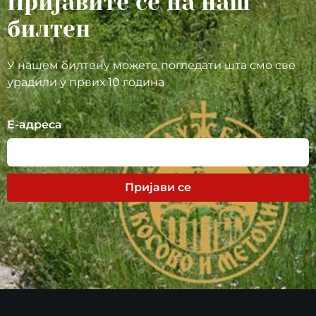
Пријавите се на наш
билтен
У нашем билтену можете погледати шта смо све
урадили у првих 10 година
Е-адреса
Пријави се