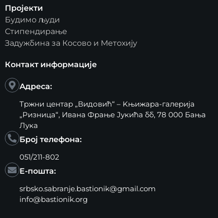
Пројекти
Будимо људи
Стипендирање
Задужбина за Косово и Метохију
Контакт информације
Адреса:
Тржни центар „Видовић“ – Kњижара-галерија
„Ризница“, Ивана Фрање Јукића бб, 78 000 Бања
Лука
Број телефона:
051/211-802
Е-пошта:
srbsko.sabranje.bastionik@gmail.com
info@bastionik.org