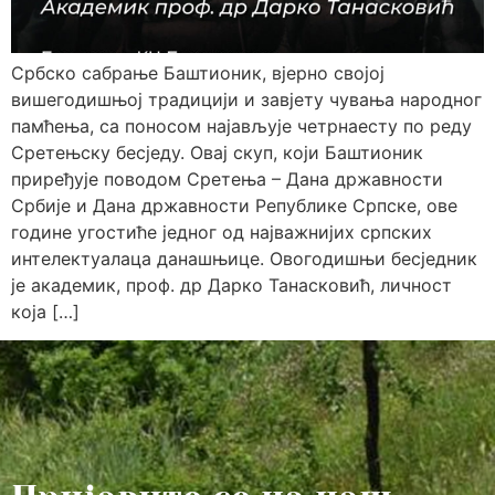
Србско сабрање Баштионик, вјерно својој
вишегодишњој традицији и завјету чувања народног
памћења, са поносом најављује четрнаесту по реду
Сретењску бесједу. Овај скуп, који Баштионик
приређује поводом Сретења – Дана државности
Србије и Дана државности Републике Српске, ове
године угостиће једног од најважнијих српских
интелектуалаца данашњице. Овогодишњи бесједник
је академик, проф. др Дарко Танасковић, личност
која […]