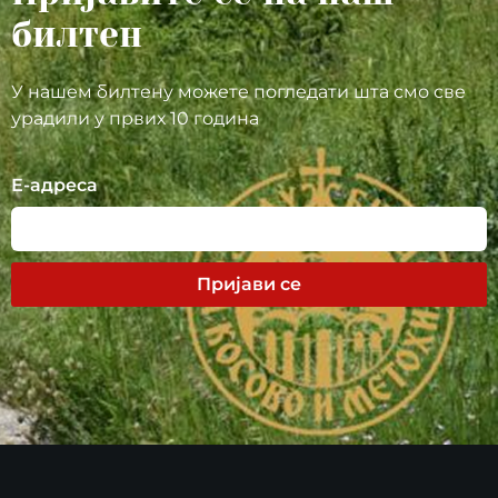
билтен
У нашем билтену можете погледати шта смо све
урадили у првих 10 година
Е-адреса
Пријави се