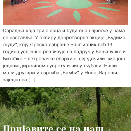
Сарадња која грије срца и буди оно најбоље у нама
се наставља! У оквиру добротворне акције „Будимо
људи“, коју Србско сабрање Баштионик већ 13
година успјешно реализује на подручју Бањалучке и
Бихаћко – петровачке епархије, свједочили смо још
једном дирљивом сусрету и чину љубави. Наши
мали другари из вртића „Бамби“ у Новој Вароши,
заједно са […]
Пријавите се на наш