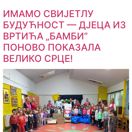
ИМАМО СВИЈЕТЛУ
БУДУЋНОСТ — ДЈЕЦА ИЗ
ВРТИЋА „БАМБИ“
ПОНОВО ПОКАЗАЛА
ВЕЛИКО СРЦЕ!