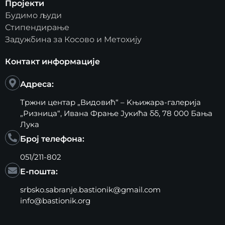
Пројекти
Будимо људи
Стипендирање
Задужбина за Косово и Метохију
Контакт информације
Адреса:
Тржни центар „Видовић“ – Kњижара-галерија
„Ризница“, Ивана Фрање Јукића бб, 78 000 Бања
Лука
Број телефона:
051/211-802
Е-пошта:
srbsko.sabranje.bastionik@gmail.com
info@bastionik.org