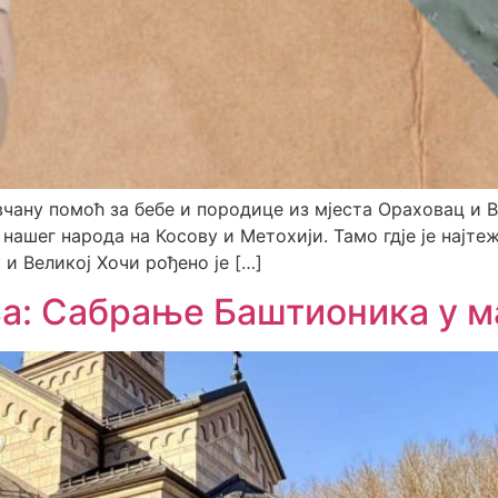
чану помоћ за бебе и породице из мјеста Ораховац и В
ашег народа на Косову и Метохији. Тамо гдје је најтеж
и Великој Хочи рођено је […]
а: Сабрање Баштионика у м