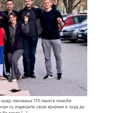
 крају паковање 170 пакета помоћи
ји су издвојили своје вријеме и труд да
 би текла […]