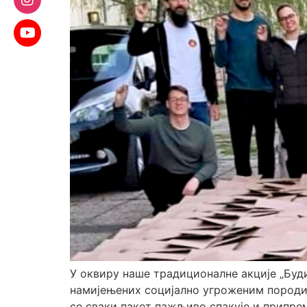
У оквиру наше традиционалне акције „Буд
намијењених социјално угроженим породица
се сваки пакет пажљиво спакује и припрем