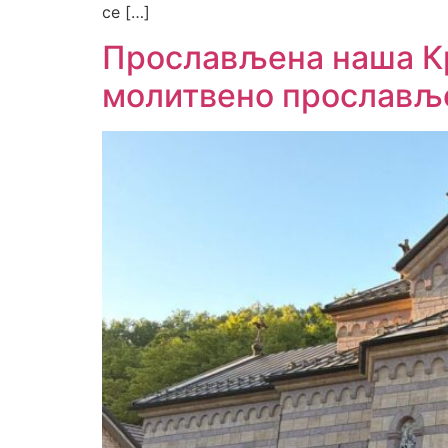
се […]
Прослављена наша Кр
молитвено прославље