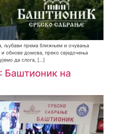
ва, љубави према ближњем и очувања
а и обнове домова, преко свједочења
јемо да слога, […]
 Баштионик на