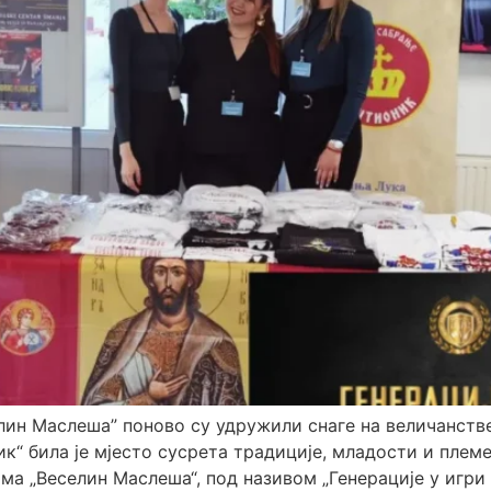
н Маслеша” поново су удружили снаге на величанстве
ик“ била је мјесто сусрета традиције, младости и пл
ма „Веселин Маслеша“, под називом „Генерације у игри 