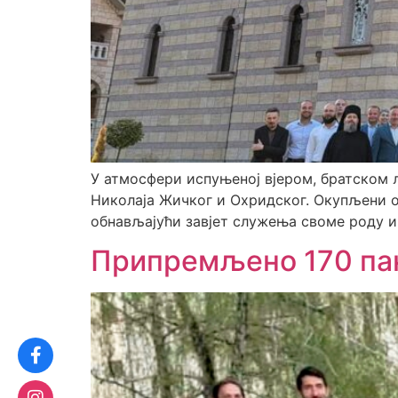
У атмосфери испуњеној вјером, братском 
Николаја Жичког и Охридског. Окупљени о
обнављајући завјет служења своме роду и 
Припремљено 170 пак