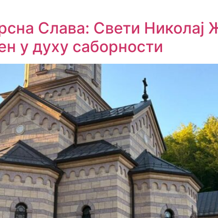
сна Слава: Свети Николај 
н у духу саборности