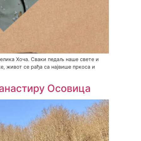
елика Хоча. Сваки педаљ наше свете и
е, живот се рађа са највише пркоса и
анастиру Осовица