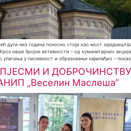
ећ дуги низ година поносно стоји као мост заједништ
 Кроз наше бројне активности – од хуманитарних акциј
о улагања у писменост и образовање најмлађих – показу
 ПЈЕСМИ И ДОБРОЧИНСТВУ:
АНИП „Веселин Маслеша“