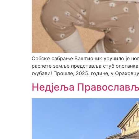
Србско сабрање Баштионик уручило је нов
распете земље представља стуб опстанка н
љубави! Прошле, 2025. године, у Ораховцу 
Недјеља Православљ