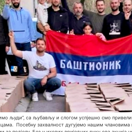
имо људи”, са љубављу и слогом успјешно смо привели
ма. ​ Посебну захвалност дугујемо нашим члановима ко
и за подјелу. Без њихових вриједних руку ова акција не