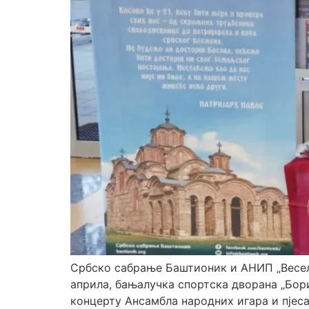
Србско сабрање Баштионик и АНИП „Весели
априла, бањалучка спортска дворана „Бор
концерту Ансамбла народних игара и пјеса