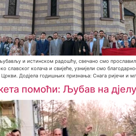
љубављу и истинском радошћу, свечано смо прославил
ко славског колача и свијеће, узнијели смо благодарн
Цркви. ​Додјела годишњих признања: Снага ријечи и мла
ета помоћи: Љубав на дјел