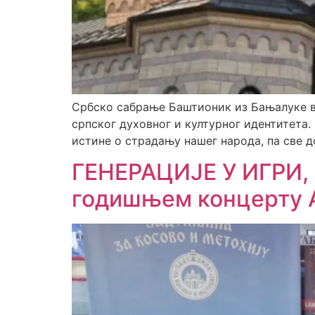
Србско сабрање Баштионик из Бањалуке в
српског духовног и културног идентитета.
истине о страдању нашег народа, па све д
ГЕНЕРАЦИЈЕ У ИГРИ,
годишњем концерту 