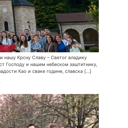
и нашу Крсну Славу – Светог владику
ост Господу и нашем небеском заштитнику,
дости ​Као и сваке године, славска […]
у