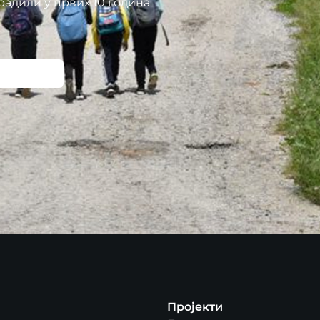
радили у првих 10 година
Пројекти