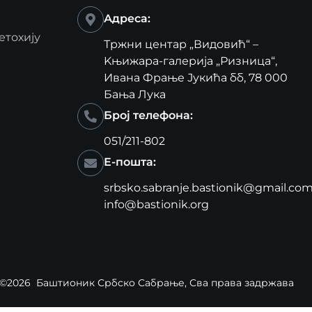
Адреса:
етохију
Тржни центар „Видовић“ –
Kњижара-галерија „Ризница“,
Ивана Фрање Јукића бб, 78 000
Бања Лука
Број телефона:
051/211-802
Е-пошта:
srbsko.sabranje.bastionik@gmail.co
info@bastionik.org
©2026
Баштионик Србско Сабрање
, Сва права задржава