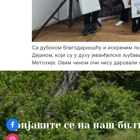
Са дубоком благодарношћу и искреним по
Дејаном, који су у духу јеванђелске љубав
Метохије. Овим чином они нису даровали с
Пријавите се на наш бил