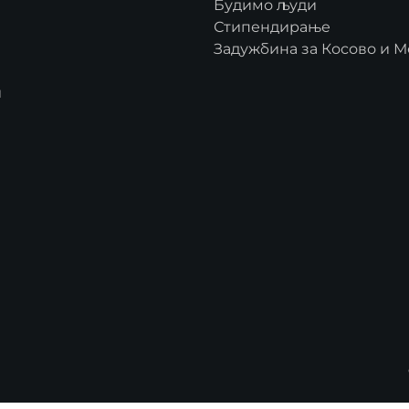
Будимо људи
Стипендирање
Задужбина за Косово и М
и