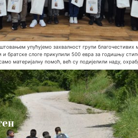
штовањем упућујемо захвалност групи благочестивих 
и и братске слоге прикупили 500 евра за годишњу стипе
амо материјалну помоћ, већ су подијелили наду, охраб
тен