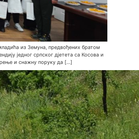
младића из Земуна, предвођених братом
ндију једног српског дјетета са Косова и
рење и снажну поруку да […]