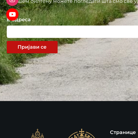
У нашем билтену можете погледати шта смо све у
Е-адреса
Пријави се
Странице