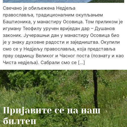
​Свечано је обиљежена Недјеља
православља, традиционалним окупљањем
Баштионика, у манастиру Осовица. Том приликом је
игуману Теофилу уручен вриједан дар – Душанов
законик. ​Јучерашњи дан у манастиру Осовица био
је у знаку духовне радости и заједништва. Окупили
смо се у Недјељу православља, која представља
прву седмицу Великог и Часног поста (познату и као
Чиста недјеља). Сабрали смо се […]
Пријавите се на наш
билтен