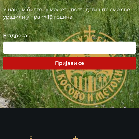
У нашем билтену можете погледати шта смо све
урадили у првих 10 година
Е-адреса
Пријави се