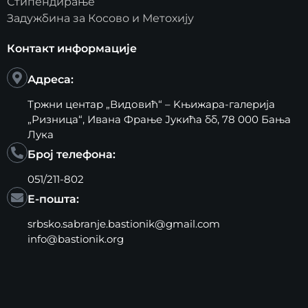
Стипендирање
Задужбина за Косово и Метохију
Контакт информације
Адреса:
Тржни центар „Видовић“ – Kњижара-галерија
„Ризница“, Ивана Фрање Јукића бб, 78 000 Бања
Лука
Број телефона:
051/211-802
Е-пошта:
srbsko.sabranje.bastionik@gmail.com
info@bastionik.org