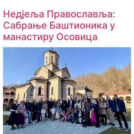
Недјеља Православља:
Сабрање Баштионика у
манастиру Осовица