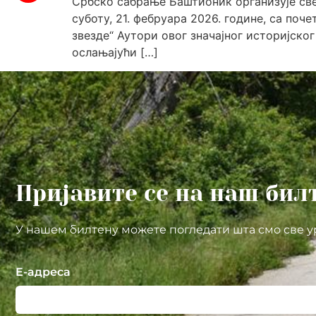
Србско сабрање Баштионик организује све
суботу, 21. фебруара 2026. године, са поч
звезде“ ​Аутори овог значајног историјс
ослањајући […]
Пријавите се на наш бил
У нашем билтену можете погледати шта смо све у
Е-адреса