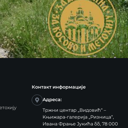
Контакт информације
Адреса:
етохију
Тржни центар „Видовић“ –
Kњижара-галерија „Ризница“,
Ивана Фрање Јукића бб, 78 000