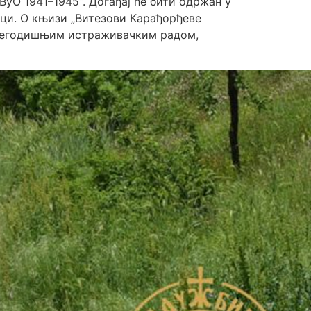
уО 1941–1945“. Догађај ће бити одржан у
уци. ​О књизи „Витезови Карађорђеве
вишегодишњим истраживачким радом,