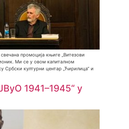
е свечана промоција књиге „Витезови
тионик. Ми се у овом капиталном
су Србски културни центар „Ћирилица“ и
ЈВуО 1941–1945“ у