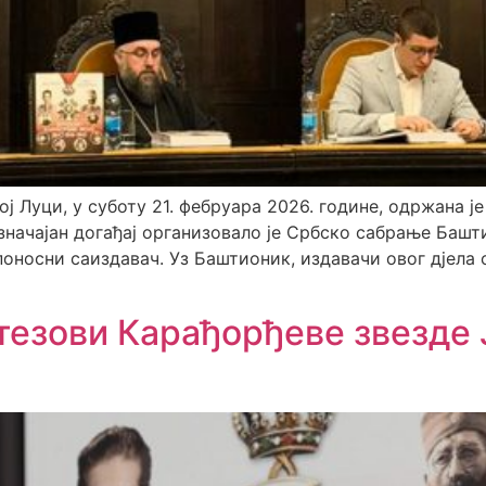
ј Луци, у суботу 21. фебруара 2026. године, одржана ј
 значајан догађај организовало је Србско сабрање Баш
оносни саиздавач. Уз Баштионик, издавачи овог дјела 
тезови Карађорђеве звезде 