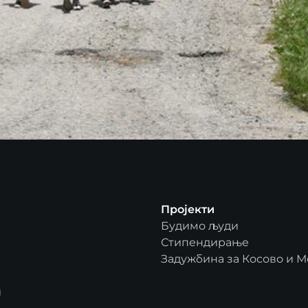
Пројекти
Будимо људи
Стипендирање
Задужбина за Косово и М
и