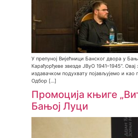
У препуној Вијећници Банског двора у Бањо
Карађорђеве звезде ЈВуО 1941–1945“. Овај
издавачком подухвату појављујемо и као п
Одбор […]
Промоција књиге „Ви
Бањој Луци