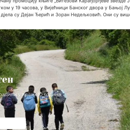
чану промоцију књиге „Витезови Карађорђеве звезде ЈВ
етком у 19 часова, у Вијећници Банског двора у Бањој Л
ког дјела су Дејан Ђерић и Зоран Недељковић. Они су 
тен
радили у првих 10 година