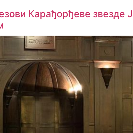
езови Карађорђеве звезде 
м