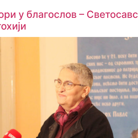
ори у благослов – Светосавс
тохији