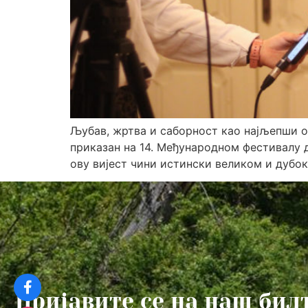
Љубав, жртва и саборност као најљепши о
приказан на 14. Међународном фестивалу д
ову вијест чини истински великом и дубо
Пријавите се на наш бил