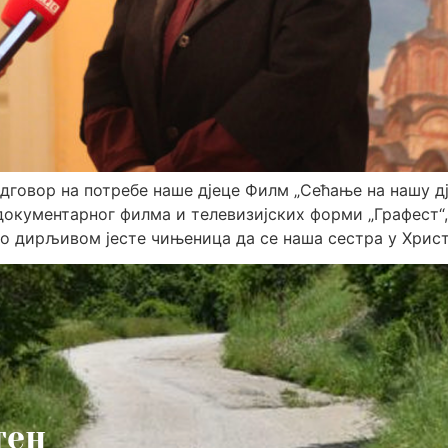
дговор на потребе наше дјеце Филм „Сећање на нашу д
окументарног филма и телевизијских форми „Графест“, 
ко дирљивом јесте чињеница да се наша сестра у Христ
тен