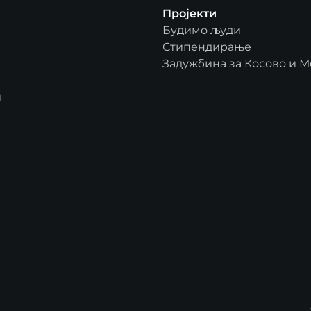
Пројекти
Будимо људи
Стипендирање
Задужбина за Косово и М
и