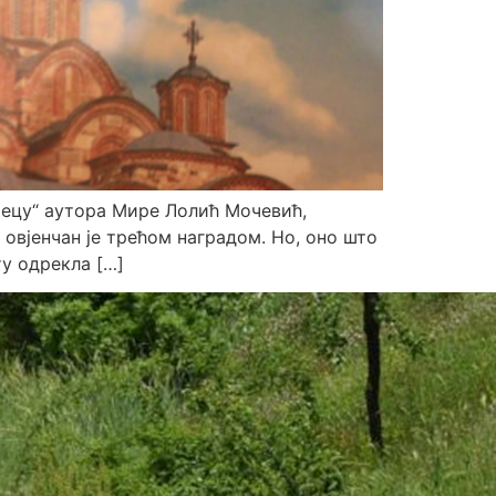
јецу“ ауторa Мире Лолић Мочевић,
овјенчан је трећом наградом. Но, оно што
у одрекла […]