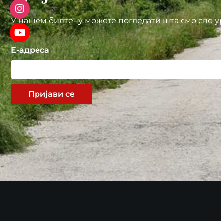
У нашем билтену можете погледати шта смо све у
Е-адреса
Пријави се