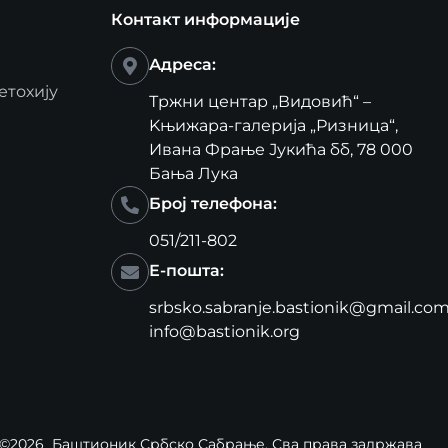
Контакт информације
Адреса:
етохију
Тржни центар „Видовић“ –
Kњижара-галерија „Ризница“,
Ивана Фрање Јукића бб, 78 000
Бања Лука
Број телефона:
051/211-802
Е-пошта:
srbsko.sabranje.bastionik@gmail.co
info@bastionik.org
©2026
Баштионик Србско Сабрање
, Сва права задржава