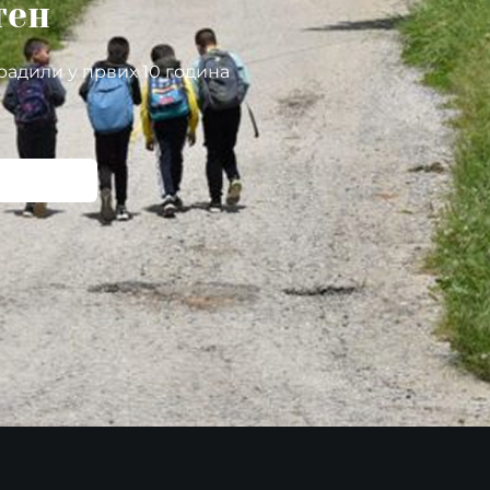
тен
радили у првих 10 година