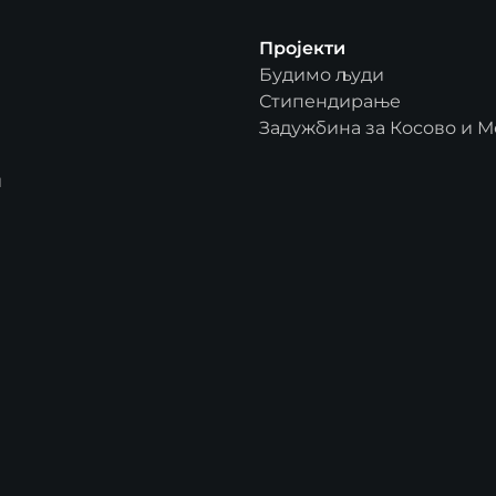
Пројекти
Будимо људи
Стипендирање
Задужбина за Косово и М
и