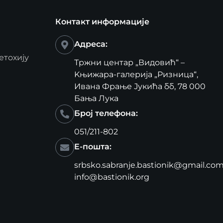
Контакт информације
Адреса:
етохију
Тржни центар „Видовић“ –
Kњижара-галерија „Ризница“,
Ивана Фрање Јукића бб, 78 000
Бања Лука
Број телефона:
051/211-802
Е-пошта:
srbsko.sabranje.bastionik@gmail.co
info@bastionik.org