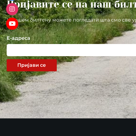
Пријавите се на наш бил
У нашем билтену можете погледати шта смо све у
Е-адреса
Пријави се