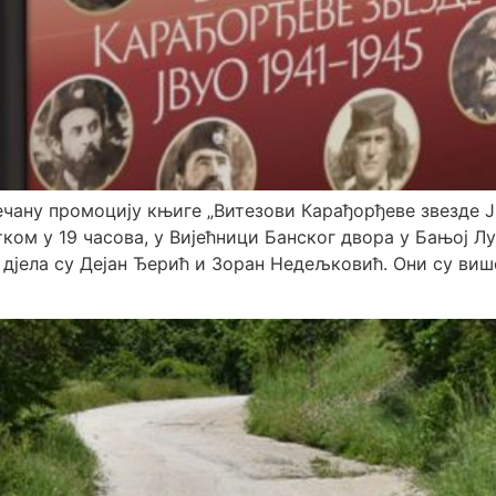
чану промоцију књиге „Витезови Карађорђеве звезде ЈВ
етком у 19 часова, у Вијећници Банског двора у Бањој Л
ког дјела су Дејан Ђерић и Зоран Недељковић. Они су 