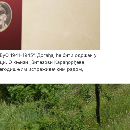
уО 1941–1945“. Догађај ће бити одржан у
уци. ​О књизи „Витезови Карађорђеве
вишегодишњим истраживачким радом,