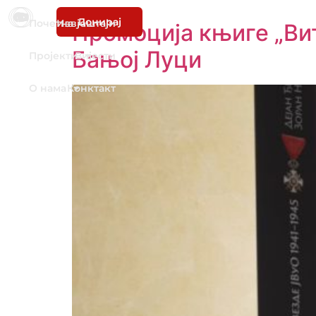
Донирај
Почетна
Извјештаји
Промоција књиге „Ви
Бањој Луци
Пројекти
Вијести
О нама
Конктакт