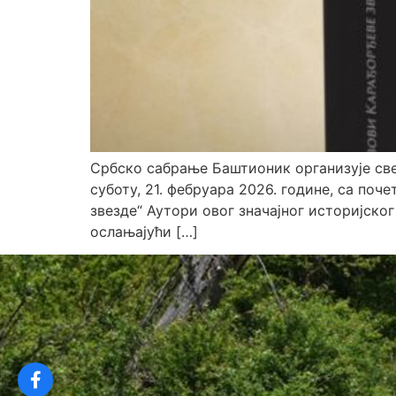
Србско сабрање Баштионик организује све
суботу, 21. фебруара 2026. године, са поч
звезде“ ​Аутори овог значајног историјс
ослањајући […]