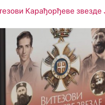
тезови Карађорђеве звезде 