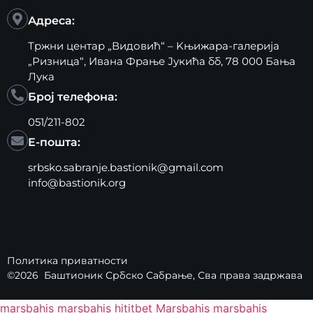
Адреса:
Тржни центар „Видовић“ – Kњижара-галерија
„Ризница“, Ивана Фрање Јукића бб, 78 000 Бања
Лука
Број телефона:
051/211-802
Е-пошта:
srbsko.sabranje.bastionik@gmail.com
info@bastionik.org
Политика приватности
©2026
Баштионик Србско Сабрање
, Сва права задржава
marsbahis
marsbahis
hititbet
Marsbahis
marsbahis