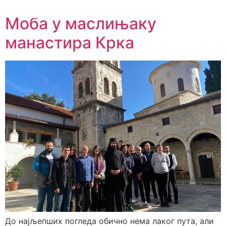
Моба у маслињаку
манастира Крка
До најљепших погледа обично нема лаког пута, али