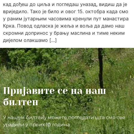
кад дођеш до циља и погледаш уназад, видиш да је
вриједило. Тако је било и овог 15. октобра када смо
у раним јутарњим часовима кренули пут манастира
Крка. Повод одласка је жеља и воља да дамо наш
скромни допринос у брању маслина и тиме неким
дијелом олакшамо […]
Пријавите се на наш
билтен
У нашем билтену можете погледати шта смо све
урадили у првих 10 година