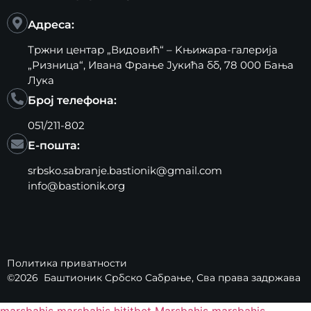
Адреса:
Тржни центар „Видовић“ – Kњижара-галерија
„Ризница“, Ивана Фрање Јукића бб, 78 000 Бања
Лука
Број телефона:
051/211-802
Е-пошта:
srbsko.sabranje.bastionik@gmail.com
info@bastionik.org
Политика приватности
©2026
Баштионик Србско Сабрање
, Сва права задржава
marsbahis
marsbahis
hititbet
Marsbahis
marsbahis