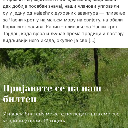
дах добија посебан значај, наши чланови упловили
су у једну од највећих духовних авантура — пливање
за Часни крст у најмањем мору на свијету, на обали
Каринског залива. Карин – пливање за Часни крст
Тај дан, када вјера и љубав према традицији постају
видљивији него икада, окупио је све […]
Пријавите се на наш
билтен
У нашем билтену можете погледати шта смо све
урадили у првих 10 година