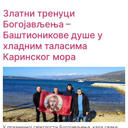
Златни тренуци
Богојављења –
Баштионикове душе у
хладним таласима
Каринског мора
У празничној свјетлости Богојављења, када сваки