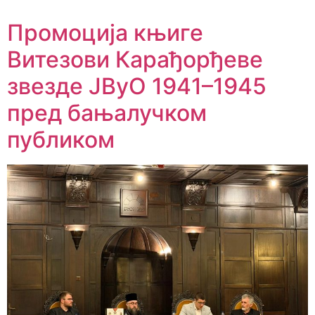
Промоција књиге
Витезови Карађорђеве
звезде ЈВуО 1941–1945
пред бањалучком
публиком