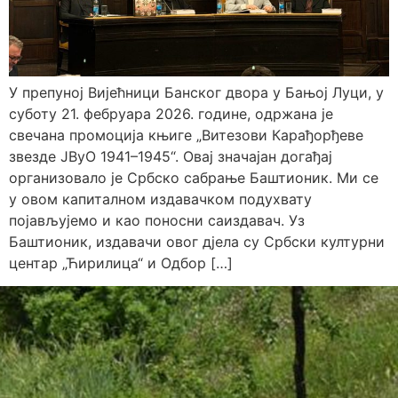
У препуној Вијећници Банског двора у Бањој Луци, у
суботу 21. фебруара 2026. године, одржана је
свечана промоција књиге „Витезови Карађорђеве
звезде ЈВуО 1941–1945“. Овај значајан догађај
организовало је Србско сабрање Баштионик. Ми се
у овом капиталном издавачком подухвату
појављујемо и као поносни саиздавач. Уз
Баштионик, издавачи овог дјела су Србски културни
центар „Ћирилица“ и Одбор […]