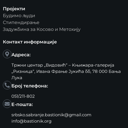
Пројекти
Будимо људи
Стипендирање
Задужбина за Косово и Метохију
Контакт информације
Адреса:
Тржни центар „Видовић“ – Kњижара-галерија
„Ризница“, Ивана Фрање Јукића бб, 78 000 Бања
Лука
Број телефона:
051/211-802
Е-пошта:
srbsko.sabranje.bastionik@gmail.com
info@bastionik.org