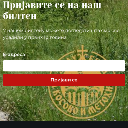
Пријавите се на наш
билтен
У нашем билтену можете погледати шта смо све
урадили у првих 10 година
Е-адреса
Пријави се