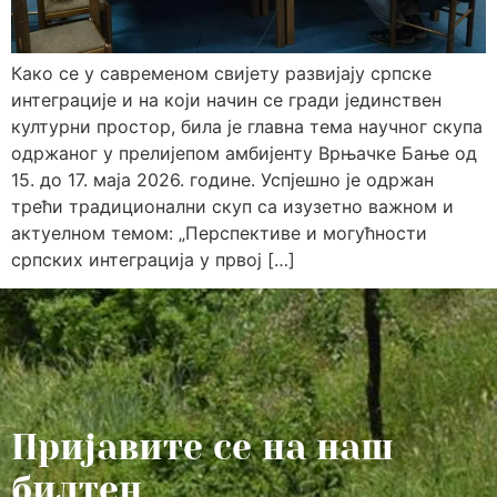
Како се у савременом свијету развијају српске
интеграције и на који начин се гради јединствен
културни простор, била је главна тема научног скупа
одржаног у прелијепом амбијенту Врњачке Бање од
15. до 17. маја 2026. године. Успјешно је одржан
трећи традиционални скуп са изузетно важном и
актуелном темом: „Перспективе и могућности
српских интеграција у првој […]
Пријавите се на наш
билтен