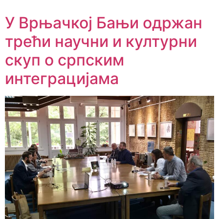
У Врњачкој Бањи одржан
трећи научни и културни
скуп о српским
интеграцијама