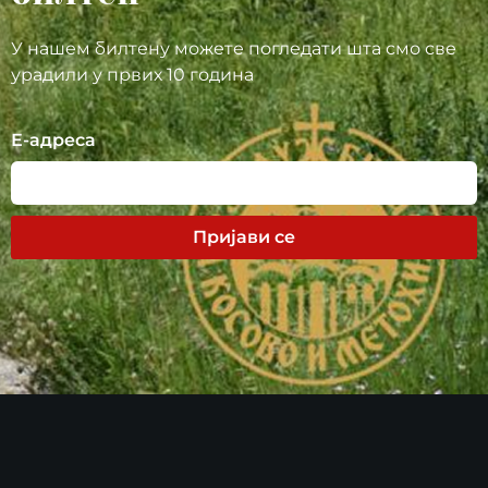
У нашем билтену можете погледати шта смо све
урадили у првих 10 година
Е-адреса
Пријави се