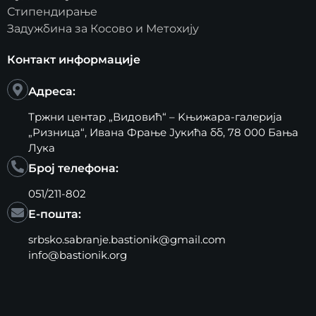
Стипендирање
Задужбина за Косово и Метохију
Контакт информације
Адреса:
Тржни центар „Видовић“ – Kњижара-галерија
„Ризница“, Ивана Фрање Јукића бб, 78 000 Бања
Лука
Број телефона:
051/211-802
Е-пошта:
srbsko.sabranje.bastionik@gmail.com
info@bastionik.org