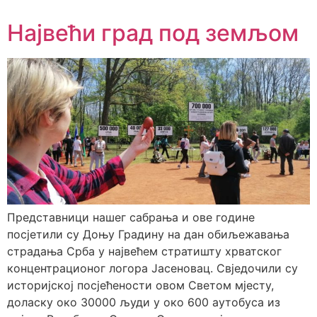
Највећи град под земљом
Представници нашег сабрања и ове године
посјетили су Доњу Градину на дан обиљежавања
страдања Срба у највећем стратишту хрватског
концентрационог логора Јасеновац. Свједочили су
историјској посјећености овом Светом мјесту,
доласку око 30000 људи у око 600 аутобуса из