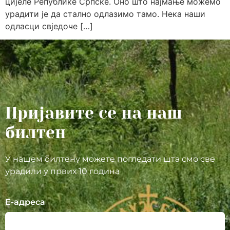
цијеле Републике Српске. Оно што најмање можемо
урадити је да стално одлазимо тамо. Нека наши
одласци свједоче […]
Пријавите се на наш
билтен
У нашем билтену можете погледати шта смо све
урадили у првих 10 година
Е-адреса