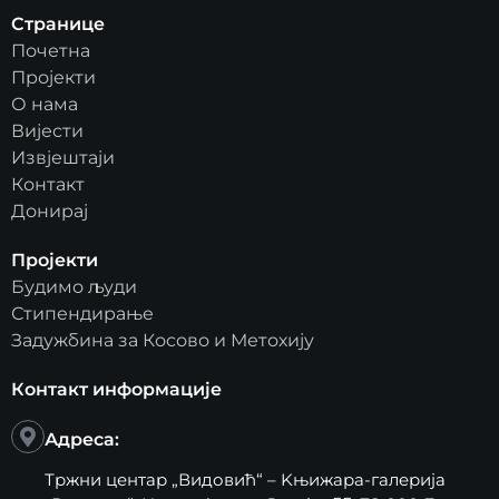
Странице
Почетна
Пројекти
О нама
Вијести
Извјештаји
Контакт
Донирај
Пројекти
Будимо људи
Стипендирање
Задужбина за Косово и Метохију
Контакт информације
Адреса:
Тржни центар „Видовић“ – Kњижара-галерија