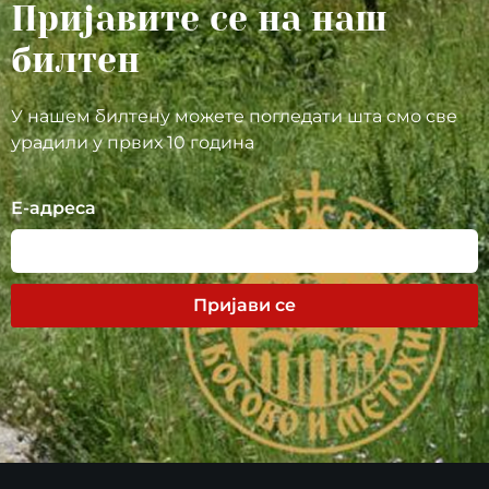
Пријавите се на наш
билтен
У нашем билтену можете погледати шта смо све
урадили у првих 10 година
Е-адреса
Пријави се