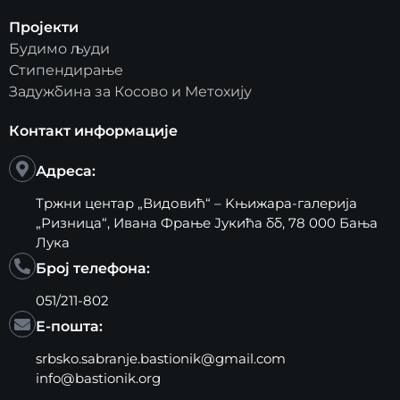
Пројекти
Будимо људи
Стипендирање
Задужбина за Косово и Метохију
Контакт информације
Адреса:
Тржни центар „Видовић“ – Kњижара-галерија
„Ризница“, Ивана Фрање Јукића бб, 78 000 Бања
Лука
Број телефона:
051/211-802
Е-пошта:
srbsko.sabranje.bastionik@gmail.com
info@bastionik.org