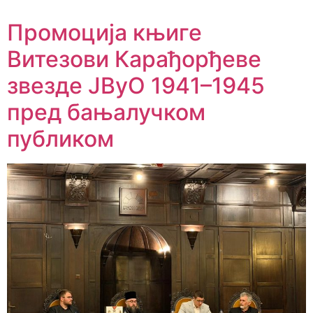
Промоција књиге
Витезови Карађорђеве
звезде ЈВуО 1941–1945
пред бањалучком
публиком