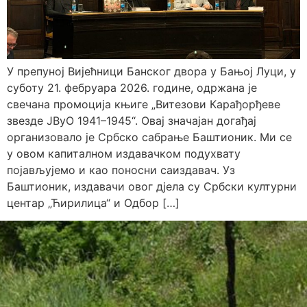
У препуној Вијећници Банског двора у Бањој Луци, у
суботу 21. фебруара 2026. године, одржана је
свечана промоција књиге „Витезови Карађорђеве
звезде ЈВуО 1941–1945“. Овај значајан догађај
организовало је Србско сабрање Баштионик. Ми се
у овом капиталном издавачком подухвату
појављујемо и као поносни саиздавач. Уз
Баштионик, издавачи овог дјела су Србски културни
центар „Ћирилица“ и Одбор […]