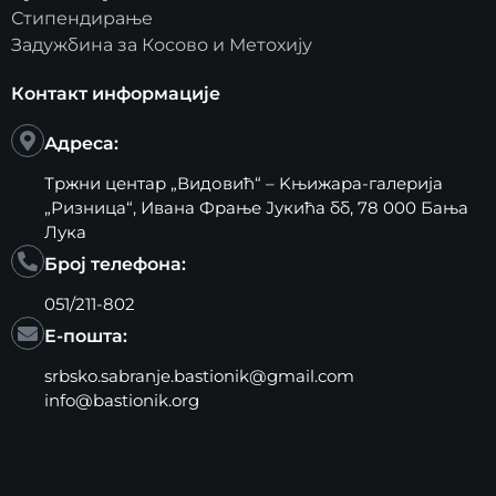
Стипендирање
Задужбина за Косово и Метохију
Контакт информације
Адреса:
Тржни центар „Видовић“ – Kњижара-галерија
„Ризница“, Ивана Фрање Јукића бб, 78 000 Бања
Лука
Број телефона:
051/211-802
Е-пошта:
srbsko.sabranje.bastionik@gmail.com
info@bastionik.org