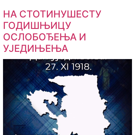
НА СТОТИНУШЕСТУ
ГОДИШЊИЦУ
ОСЛОБОЂЕЊА И
УЈЕДИЊЕЊА