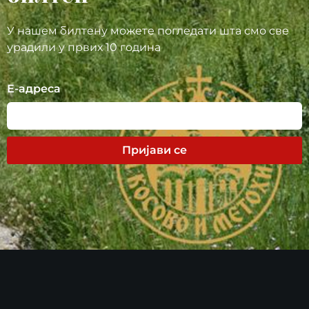
У нашем билтену можете погледати шта смо све
урадили у првих 10 година
Е-адреса
Пријави се