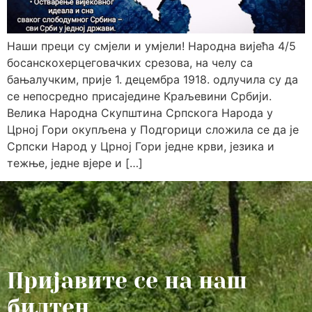
Наши преци су смјели и умјели! Народна вијећа 4/5
босанскохерцеговачких срезова, на челу са
бањалучким, прије 1. децембра 1918. одлучила су да
се непосредно присаједине Краљевини Србији.
Велика Народна Скупштина Српскога Народа у
Црној Гори окупљена у Подгорици сложила се да је
Српски Народ у Црној Гори једне крви, језика и
тежње, једне вјере и […]
Пријавите се на наш
билтен