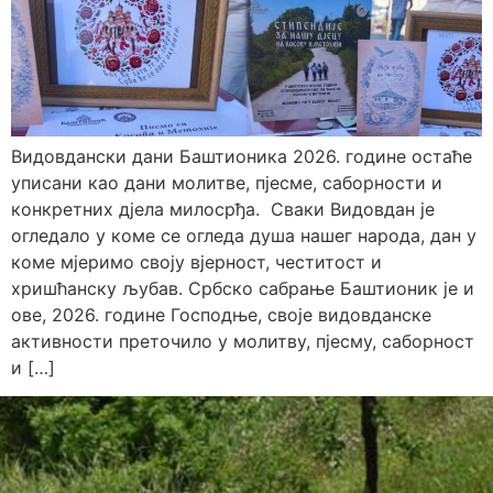
Видовдански дани Баштионика 2026. године остаће
уписани као дани молитве, пјесме, саборности и
конкретних дјела милосрђа. Сваки Видовдан је
огледало у коме се огледа душа нашег народа, дан у
коме мјеримо своју вјерност, честитост и
хришћанску љубав. Србско сабрање Баштионик је и
ове, 2026. године Господње, своје видовданске
активности преточило у молитву, пјесму, саборност
и […]