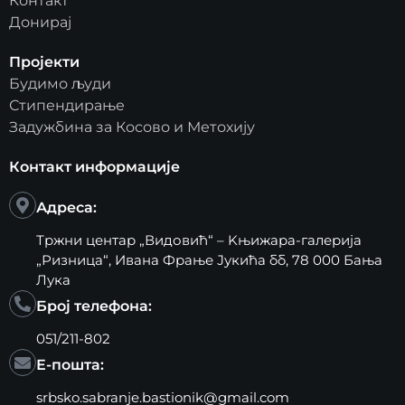
Контакт
Донирај
Пројекти
Будимо људи
Стипендирање
Задужбина за Косово и Метохију
Контакт информације
Адреса:
Тржни центар „Видовић“ – Kњижара-галерија
„Ризница“, Ивана Фрање Јукића бб, 78 000 Бања
Лука
Број телефона:
051/211-802
Е-пошта:
srbsko.sabranje.bastionik@gmail.com