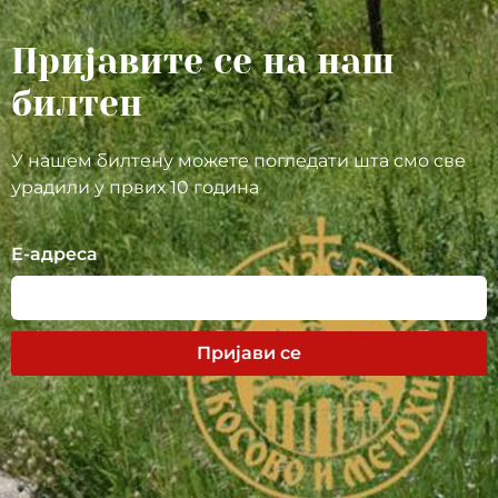
Пријавите се на наш
билтен
У нашем билтену можете погледати шта смо све
урадили у првих 10 година
Е-адреса
Пријави се