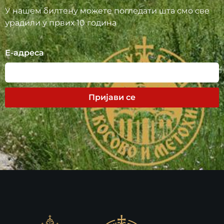
У нашем билтену можете погледати шта смо све
урадили у првих 10 година
Е-адреса
Пријави се