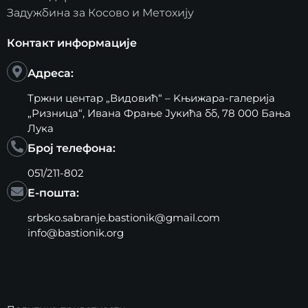
Задужбина за Косово и Метохију
Контакт информације
Адреса:
Тржни центар „Видовић“ – Kњижара-галерија
„Ризница“, Ивана Фрање Јукића бб, 78 000 Бања
Лука
Број телефона:
051/211-802
Е-пошта:
srbsko.sabranje.bastionik@gmail.com
info@bastionik.org