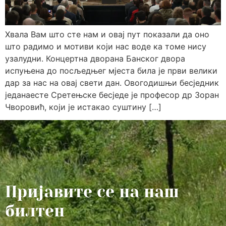
Хвала Вам што сте нам и овај пут показали да оно
што радимо и мотиви који нас воде ка томе нису
узалудни. Концертна дворана Банског двора
испуњена до посљедњег мјеста била је први велики
дар за нас на овај свети дан. Овогодишњи бесједник
једанаесте Сретењске бесједе је професор др Зоран
Чворовић, који је истакао суштину […]
Пријавите се на наш
билтен