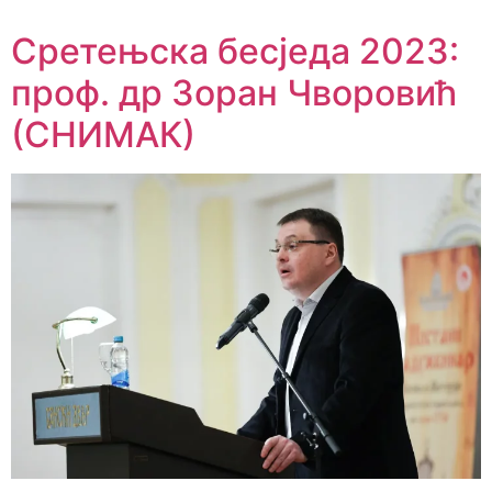
Сретењска бесједа 2023:
проф. др Зоран Чворовић
(СНИМАК)