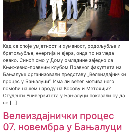
Кад се споје умјетност и хуманост, родољубље и
братољубље, енергија и вјера, онда то изгледа
овако. Синоћ смо у Дому омладине заједно са
Књижевно-правним клубом Правног факултета из
Бањалуке организовали представу „Велеиздајнички
процес у Бањалуци“. Има ли већег мотива него
помоћи нашем народу на Косову и Метохији?
Студенти Универзитета у Бањалуци показали су да
не […]
Велеиздајнички процес
07. новембра у Бањалуци