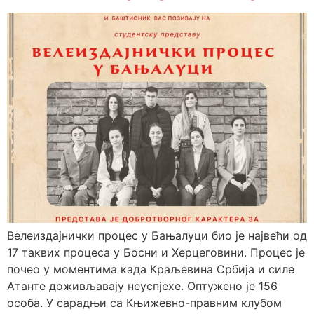
Велеиздајнички процес у Бањалуци био је највећи од
17 таквих процеса у Босни и Херцеговини. Процес је
почео у моментима када Краљевина Србија и силе
Атанте доживљавају неуспјехе. Оптужено је 156
особа. У сарадњи са Књижевно-правним клубом