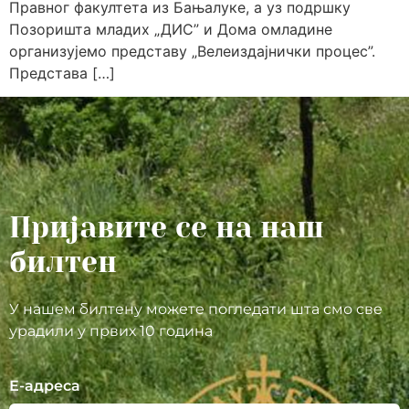
Правног факултета из Бањалуке, а уз подршку
Позоришта младих „ДИС” и Дома омладине
организујемо представу „Велеиздајнички процес”.
Представа […]
Пријавите се на наш
билтен
У нашем билтену можете погледати шта смо све
урадили у првих 10 година
Е-адреса