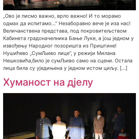
„Ово је писмо важно, врло важно! И то морамо
одмах да испитамо…” Незаборавно вече је иза нас!
Величанствена представа, под покровитељством
Кабинета градоначелника Бање Луке, а још једном у
извођењу Народног позоришта из Приштине!
Нушићево „СумЉиво лице”, у режији Милана
Нешковића,било је сумЉиво само на сцени. Остала
лица била су уједињена у једном истом циљу. […]
Хуманост на дјелу