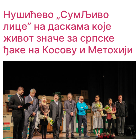
Нушићево „СумЉиво
лице” на даскама које
живот значе за српске
ђаке на Косову и Метохији