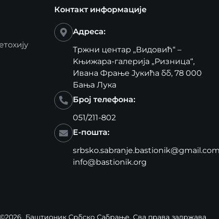
Контакт информације
Адреса:
етохију
Тржни центар „Видовић“ –
Kњижара-галерија „Ризница“,
Ивана Фрање Јукића бб, 78 000
Бања Лука
Број телефона:
051/211-802
Е-пошта:
srbsko.sabranje.bastionik@gmail.co
info@bastionik.org
©2026
Баштионик Србско Сабрање
, Сва права задржава