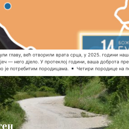
ули главу, већ отворили врата срца, у 2025. години н
јеч — него дјело. У протеклој години, ваша доброта пр
но је потребитим породицама.
Четири породице на по
тен