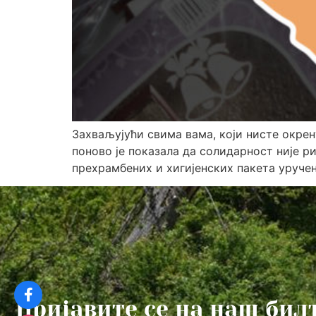
Захваљујући свима вама, који нисте окрен
поново је показала да солидарност није ри
прехрамбених и хигијенских пакета уруче
Пријавите се на наш бил