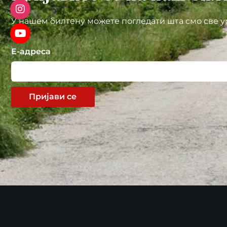
У нашем билтену можете погледати шта смо све у
Е-адреса
Пријави се