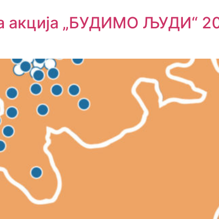
а акција „БУДИМО ЉУДИ“ 2