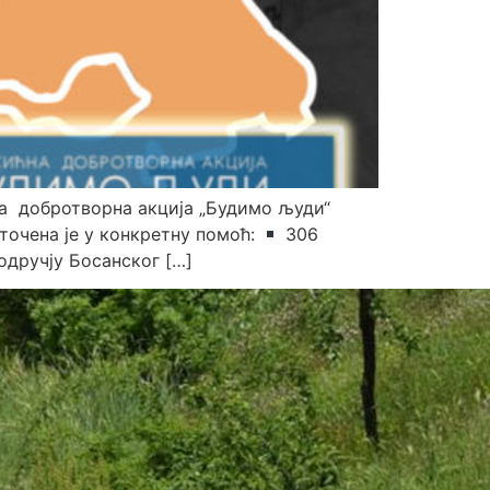
аша добротворна акција „Будимо људи“
еточена је у конкретну помоћ:
306
дручју Босанског […]