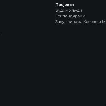
Пројекти
Будимо људи
Стипендирање
Задужбина за Косово и М
и