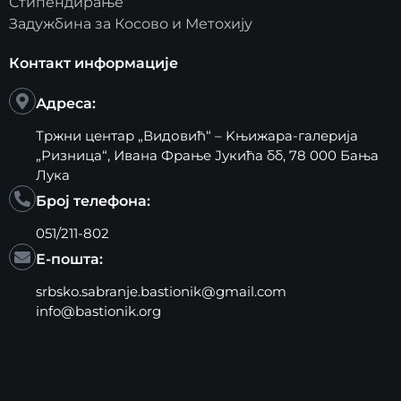
Стипендирање
Задужбина за Косово и Метохију
Контакт информације
Адреса:
Тржни центар „Видовић“ – Kњижара-галерија
„Ризница“, Ивана Фрање Јукића бб, 78 000 Бања
Лука
Број телефона:
051/211-802
Е-пошта:
srbsko.sabranje.bastionik@gmail.com
info@bastionik.org