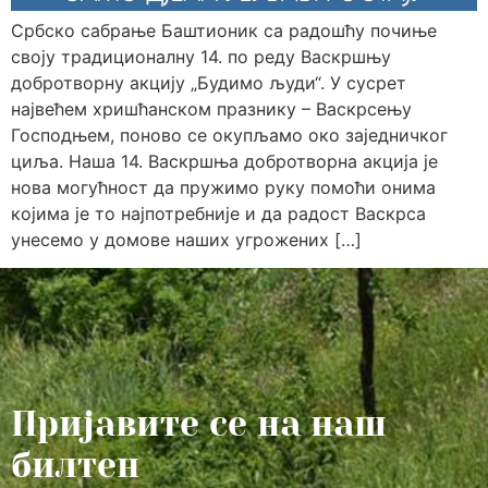
Србско сабрање Баштионик са радошћу почиње
своју традиционалну 14. по реду Васкршњу
добротворну акцију „Будимо људи“. У сусрет
највећем хришћанском празнику – Васкрсењу
Господњем, поново се окупљамо око заједничког
циља. Наша 14. Васкршња добротворна акција је
нова могућност да пружимо руку помоћи онима
којима је то најпотребније и да радост Васкрса
унесемо у домове наших угрожених […]
Пријавите се на наш
билтен