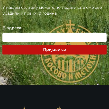
У нашем билтену можете погледати шта смо све
урадили у првих 10 година
Е-адреса
Пријави се