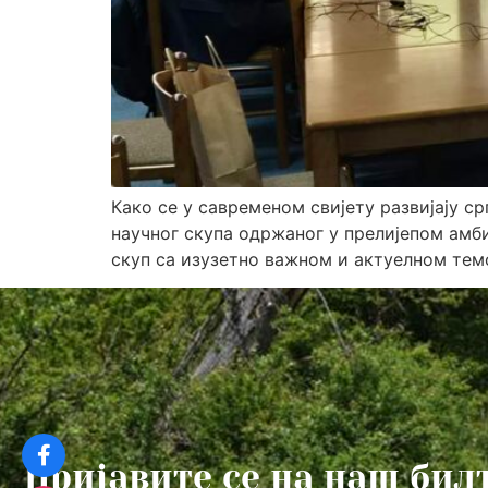
Како се у савременом свијету развијају ср
научног скупа одржаног у прелијепом амби
скуп са изузетно важном и актуелном темо
Пријавите се на наш бил