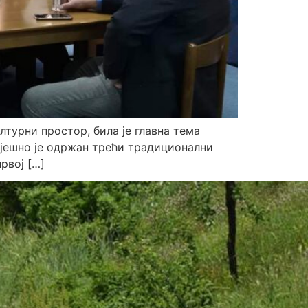
ултурни простор, била је главна тема
спјешно је одржан трећи традиционални
рвој […]