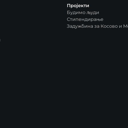
Пројекти
Будимо људи
Стипендирање
Задужбина за Косово и М
и