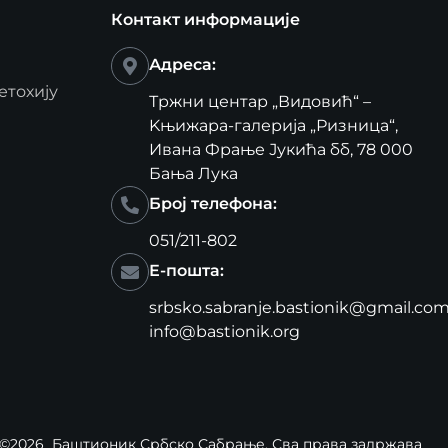
Контакт информације
Адреса:
етохију
Тржни центар „Видовић“ –
Kњижара-галерија „Ризница“,
Ивана Фрање Јукића бб, 78 000
Бања Лука
Број телефона:
051/211-802
Е-пошта:
srbsko.sabranje.bastionik@gmail.co
info@bastionik.org
©2026
Баштионик Србско Сабрање
, Сва права задржава