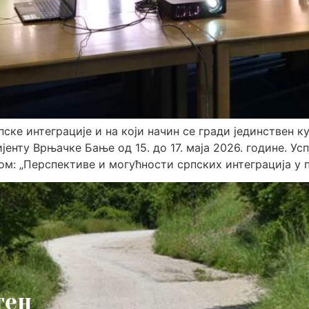
пске интеграције и на који начин се гради јединствен к
јенту Врњачке Бање од 15. до 17. маја 2026. године. У
м: „Перспективе и могућности српских интеграција у п
тен