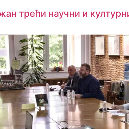
жан трећи научни и културн