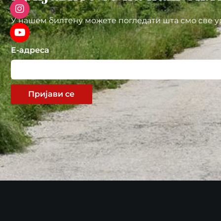
У нашем билтену можете погледати шта смо све у
Е-адреса
Пријави се