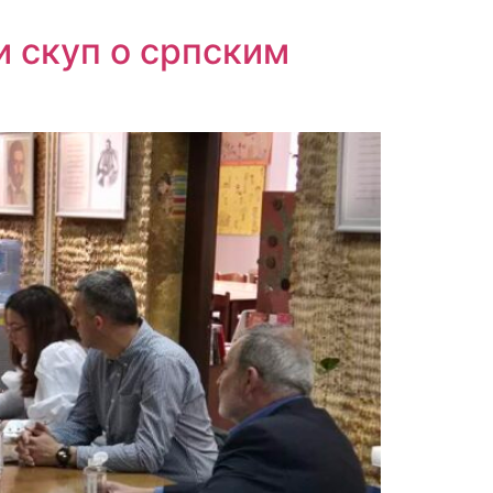
и скуп о српским