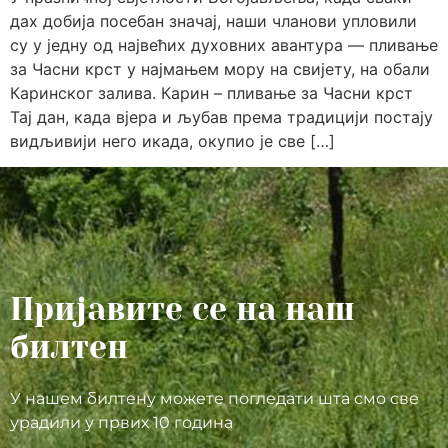
дах добија посебан значај, наши чланови упловили
су у једну од највећих духовних авантура — пливање
за Часни крст у најмањем мору на свијету, на обали
Каринског залива. Карин – пливање за Часни крст
Тај дан, када вјера и љубав према традицији постају
видљивији него икада, окупио је све […]
Пријавите се на наш
билтен
У нашем билтену можете погледати шта смо све
урадили у првих 10 година