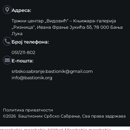
Адреса:
Тржни центар „Видовић“ – Kњижара-галерија
„Ризница“, Ивана Фрање Јукића бб, 78 000 Бања
Лука
Број телефона:
051/211-802
Е-пошта:
srbsko.sabranje.bastionik@gmail.com
info@bastionik.org
Политика приватности
©2026
Баштионик Србско Сабрање
, Сва права задржава
marsbahis
marsbahis
hititbet
Marsbahis
marsbahis