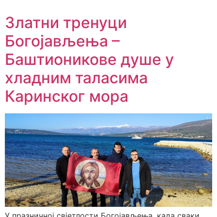
Златни тренуци
Богојављења –
Баштионикове душе у
хладним таласима
Каринског мора
У празничној свјетлости Богојављења, када сваки