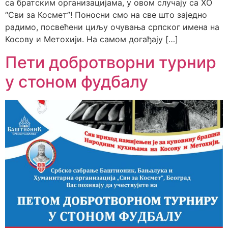
са братским организацијама, у овом случају са ХО
“Сви за Космет”! Поносни смо на све што заједно
радимо, посвећени циљу очувања српског имена на
Косову и Метохији. На самом догађају […]
Пети добротворни турнир
у стоном фудбалу