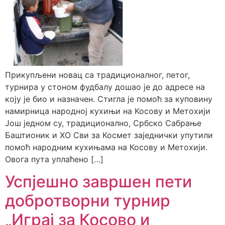
Прикупљени новац са традиционалног, петог,
турнира у стоном фудбалу дошао је до адресе на
коју је био и назначен. Стигла је помоћ за куповину
намирница народној кухињи на Косову и Метохији
Још једном су, традиционално, Србско Сабрање
Баштионик и ХО Сви за Космет заједнички упутили
помоћ народним кухињама на Косову и Метохији.
Овога пута уплаћено […]
Успјешно завршен пети
добротворни турнир
„Играј за Косово и