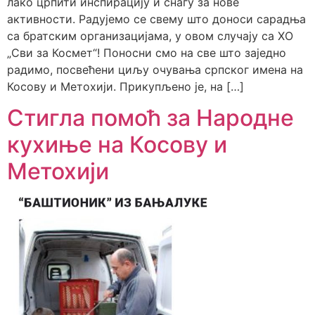
лако црпити инспирацију и снагу за нове
активности. Радујемо се свему што доноси сарадња
са братским организацијама, у овом случају са ХО
„Сви за Космет“! Поносни смо на све што заједно
радимо, посвећени циљу очувања српског имена на
Косову и Метохији. Прикупљено је, на […]
Стигла помоћ за Народне
кухиње на Косову и
Метохији