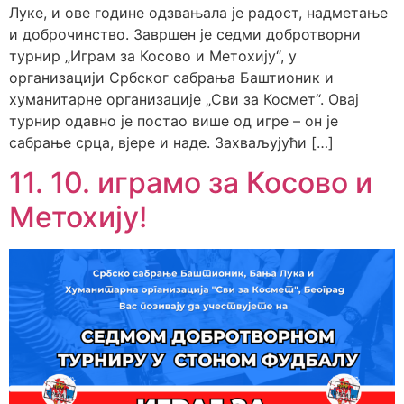
Луке, и ове године одзвањала је радост, надметање
и доброчинство. Завршен је седми добротворни
турнир „Играм за Косово и Метохију“, у
организацији Србског сабрања Баштионик и
хуманитарне организације „Сви за Космет“. Овај
турнир одавно је постао више од игре – он је
сабрање срца, вјере и наде. Захваљујући […]
11. 10. играмо за Косово и
Метохију!