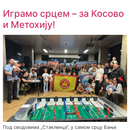
Играмо срцем – за Косово
и Метохију!
Под сводовима „Стакленца“, у самом срцу Бање