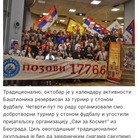
Традиционално, октобар је у календару активности
Баштионика резервисан за турнир у стоном
фудбалу. Четврти пут по реду организовали смо
добротворни турнир у стоном фудбалу и угостили
пријатељску организацију „Сви за Космет” из
Београда. Циљ овогодишњег традиционалног
окупљања је био да заједничким снагама сакупимо