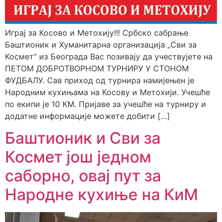
Играј за Косово и Метохију!!! Србско сабрање
Баштионик и Хуманитарна организација „Сви за
Космет“ из Београда Вас позивају да учествујете на
ПЕТОМ ДОБРОТВОРНОМ ТУРНИРУ У СТОНОМ
ФУДБАЛУ. Сав приход од турнира намијењен је
Народним кухињама на Косову и Метохији. Учешће
по екипи је 10 КМ. Пријаве за учешће на турниру и
додатне информације можете добити […]
Баштионик и Сви за
Космет још једном
саборно, овај пут за
Народне кухиње на КиМ