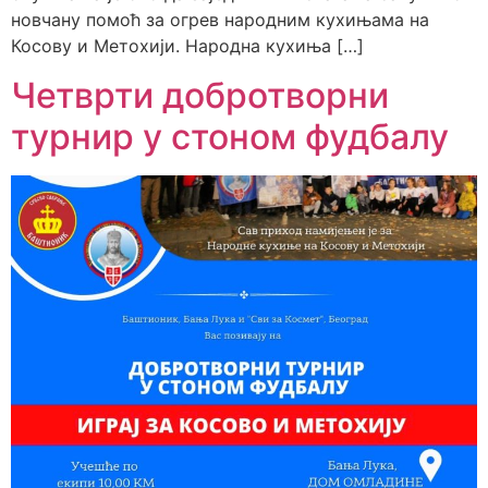
новчану помоћ за огрев народним кухињама на
Косову и Метохији. Народна кухиња […]
Четврти добротворни
турнир у стоном фудбалу