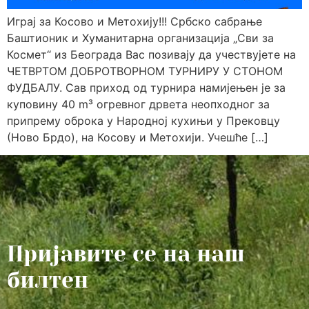
Играј за Косово и Метохију!!! Србско сабрање
Баштионик и Хуманитарна организација „Сви за
Космет“ из Београда Вас позивају да учествујете на
ЧЕТВРТОМ ДОБРОТВОРНОМ ТУРНИРУ У СТОНОМ
ФУДБАЛУ. Сав приход од турнира намијењен је за
куповину 40 m³ огревног дрвета неопходног за
припрему оброка у Народној кухињи у Прековцу
(Ново Брдо), на Косову и Метохији. Учешће […]
Пријавите се на наш
билтен