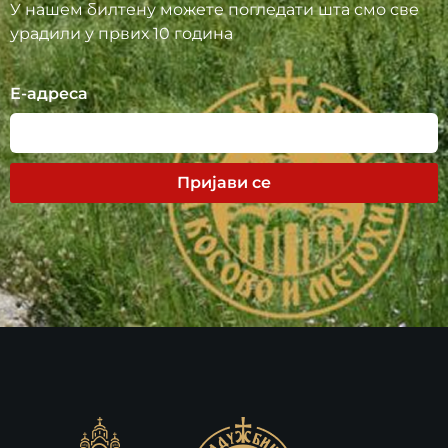
У нашем билтену можете погледати шта смо све
урадили у првих 10 година
Е-адреса
Пријави се