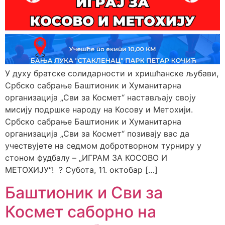
У духу братске солидарности и хришћанске љубави,
Србско сабрање Баштионик и Хуманитарна
организација „Сви за Космет“ настављају своју
мисију подршке народу на Косову и Метохији.
Србско сабрање Баштионик и Хуманитарна
организација „Сви за Космет“ позивају вас да
учествујете на седмом добротворном турниру у
стоном фудбалу – „ИГРАМ ЗА КОСОВО И
МЕТОХИЈУ“! ? Субота, 11. октобар […]
Баштионик и Сви за
Космет саборно на