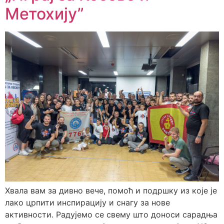
Метохију”
Хвала вам за дивно вече, помоћ и подршку из које је
лако црпити инспирацију и снагу за нове
активности. Радујемо се свему што доноси сарадња