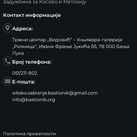
Задужбина за Косово и Метохију
Контакт информације
Адреса:
Тржни центар „Видовић“ – Kњижара-галерија
„Ризница“, Ивана Фрање Јукића бб, 78 000 Бања
Лука
Број телефона:
051/211-802
Е-пошта:
srbsko.sabranje.bastionik@gmail.com
info@bastionik.org
Политика приватности