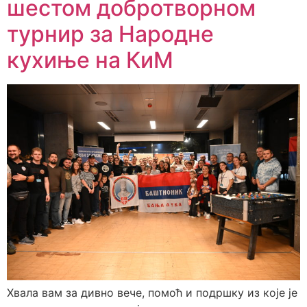
шестом добротворном
турнир за Народне
кухиње на КиМ
Хвала вам за дивно вече, помоћ и подршку из које је