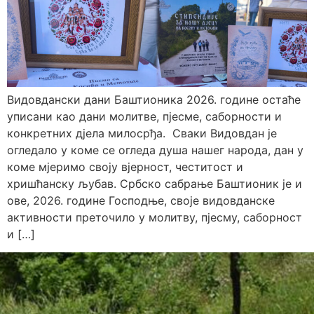
Видовдански дани Баштионика 2026. године остаће
уписани као дани молитве, пјесме, саборности и
конкретних дјела милосрђа. Сваки Видовдан је
огледало у коме се огледа душа нашег народа, дан у
коме мјеримо своју вјерност, честитост и
хришћанску љубав. Србско сабрање Баштионик је и
ове, 2026. године Господње, своје видовданске
активности преточило у молитву, пјесму, саборност
и […]