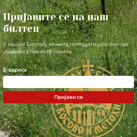
Пријавите се на наш
билтен
У нашем билтену можете погледати шта смо све
урадили у првих 10 година
Е-адреса
Пријави се