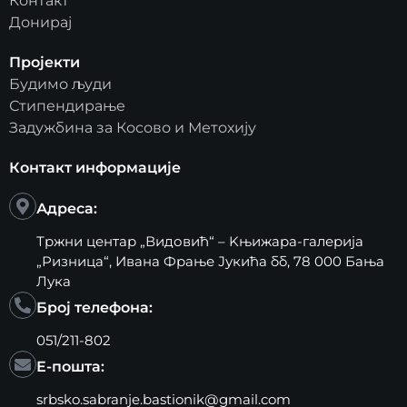
Контакт
Донирај
Пројекти
Будимо људи
Стипендирање
Задужбина за Косово и Метохију
Контакт информације
Адреса:
Тржни центар „Видовић“ – Kњижара-галерија
„Ризница“, Ивана Фрање Јукића бб, 78 000 Бања
Лука
Број телефона:
051/211-802
Е-пошта:
srbsko.sabranje.bastionik@gmail.com