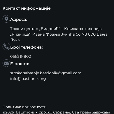
Контакт информације
Адреса:
Тржни центар „Видовић“ – Kњижара-галерија
„Ризница“, Ивана Фрање Јукића бб, 78 000 Бања
Лука
Број телефона:
051/211-802
Е-пошта:
srbsko.sabranje.bastionik@gmail.com
info@bastionik.org
Политика приватности
©2026
Баштионик Србско Сабрање
, Сва права задржава