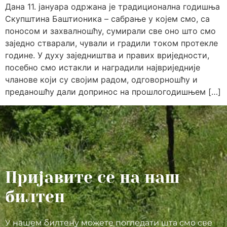
Дана 11. јануара одржана је традиционална годишња
Скупштина Баштионика – сабрање у којем смо, са
поносом и захвалношћу, сумирали све оно што смо
заједно стварали, чували и градили током протекле
године. У духу заједништва и правих вриједности,
посебно смо истакли и наградили највриједније
чланове који су својим радом, одговорношћу и
преданошћу дали допринос на прошлогодишњем […]
Пријавите се на наш
билтен
У нашем билтену можете погледати шта смо све