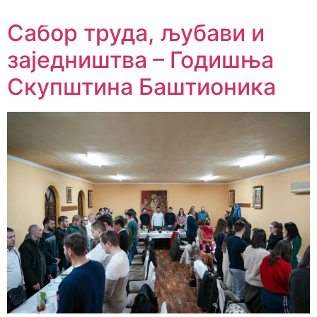
Сабор труда, љубави и
заједништва – Годишња
Скупштина Баштионика