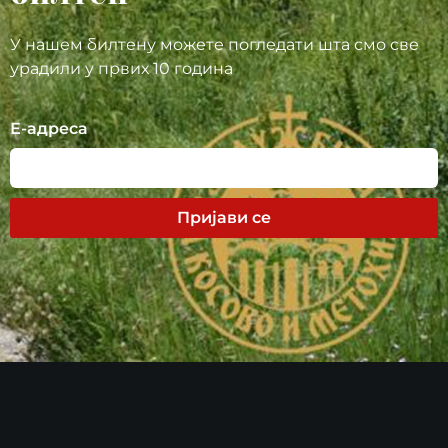
У нашем билтену можете погледати шта смо све
урадили у првих 10 година
Е-адреса
Пријави се