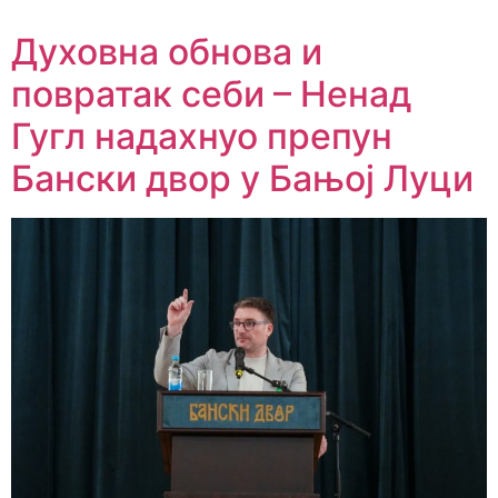
Духовна обнова и
повратак себи – Ненад
Гугл надахнуо препун
Бански двор у Бањој Луци