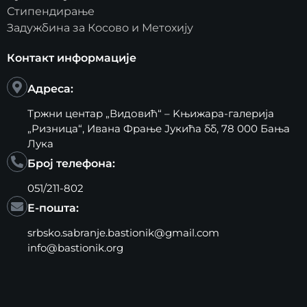
Стипендирање
Задужбина за Косово и Метохију
Контакт информације
Адреса:
Тржни центар „Видовић“ – Kњижара-галерија
„Ризница“, Ивана Фрање Јукића бб, 78 000 Бања
Лука
Број телефона:
051/211-802
Е-пошта:
srbsko.sabranje.bastionik@gmail.com
info@bastionik.org