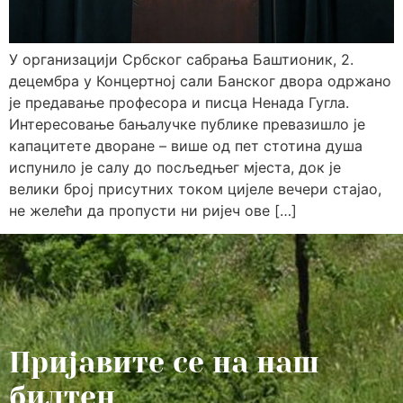
У организацији Србског сабрања Баштионик, 2.
децембра у Концертној сали Банског двора одржано
је предавање професора и писца Ненада Гугла.
Интересовање бањалучке публике превазишло је
капацитете дворане – више од пет стотина душа
испунило је салу до посљедњег мјеста, док је
велики број присутних током цијеле вечери стајао,
не желећи да пропусти ни ријеч ове […]
Пријавите се на наш
билтен