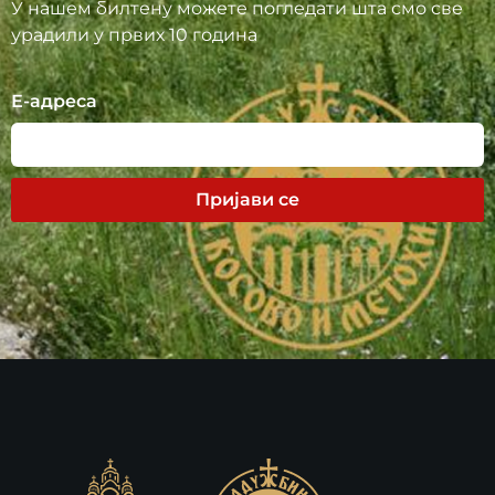
У нашем билтену можете погледати шта смо све
урадили у првих 10 година
Е-адреса
Пријави се