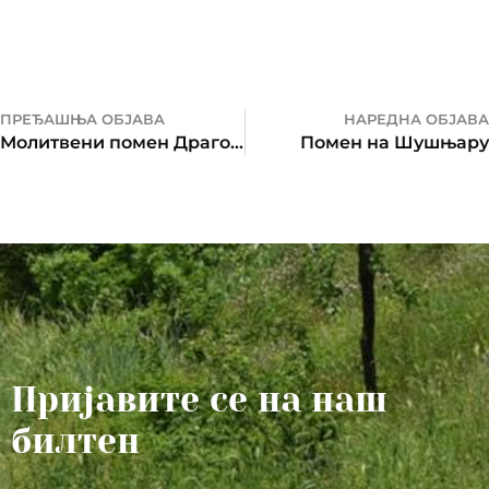
ПРЕЂАШЊА ОБЈАВА
НАРЕДНА ОБЈАВА
Молитвени помен Драгољубу Дражи Михаиловићу
Помен на Шушњару
Пријавите се на наш
билтен