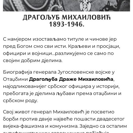
С намјером изостављамо титуле и чинове јер
пред Богом смо сви исти. Краљеви и просјаци,
официри и војници…разликујемо се само по
својим добрим дјелима.
Биографија генерала Југословенске војске у
Отаџбини
Драгољуба Драже Михаиловића
,
најодликованијег србског официра у историји,
пребогата је дјелима љубави према отаџбини и
србском роду.
Свој живот генерал Михаиловић је посветио
борби против двије највеће пошасти двадесетог
вијека-фашизма и комунизма. Заједно са осталим