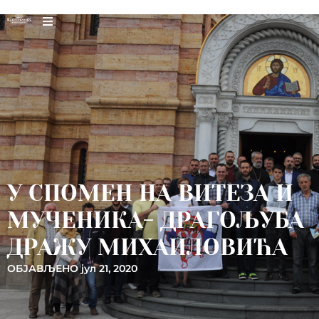
У СПОМЕН НА ВИТЕЗА И
МУЧЕНИКА- ДРАГОЉУБА
ДРАЖУ МИХАИЛОВИЋА
ОБЈАВЉЕНО
јул 21, 2020