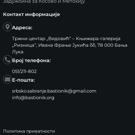
Задужбина за Косово и Метохију
Контакт информације
Адреса:
Тржни центар „Видовић“ – Kњижара-галерија
„Ризница“, Ивана Фрање Јукића бб, 78 000 Бања
Лука
Број телефона:
051/211-802
Е-пошта:
srbsko.sabranje.bastionik@gmail.com
info@bastionik.org
Политика приватности