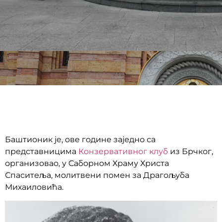
Баштионик је, ове године заједно са
представницима
Конзервативног клуб
из Брчког,
организовао, у Саборном Храму Христа
Спаситеља, молитвени помен за Драгољуба
Михаиловића.