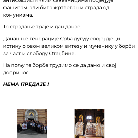
антифашистичким савезницима побјеђује
фашизам, али бива жртвован и страда од
комунизма.
То страдање траје и дан данас.
Данашње генерације Срба дугују својој дјеци
истину о овом великом витезу и мученику у борби
за част и слободу Отаџбине.
На пољу те борбе трудимо се да дамо и свој
допринос.
НЕМА ПРЕДАЈЕ !