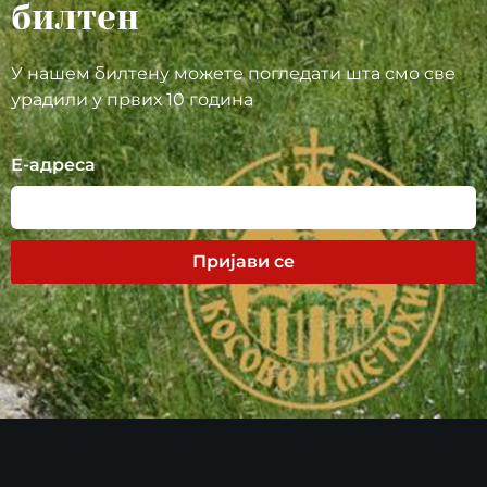
билтен
У нашем билтену можете погледати шта смо све
урадили у првих 10 година
Е-адреса
Пријави се