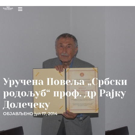
Уручена Повеља „Србски
родољуб“ проф. др Рајку
Долечеку
ОБЈАВЉЕНО
јул 17, 2014