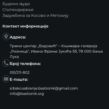
Будимо људи
Стипендирање
Задужбина за Косово и Метохију
Контакт информације
Адреса:
Тржни центар „Видовић“ – Kњижара-галерија
„Ризница“, Ивана Фрање Јукића бб, 78 000 Бања
Лука
Број телефона:
051/211-802
Е-пошта:
srbsko.sabranje.bastionik@gmail.com
info@bastionik.org