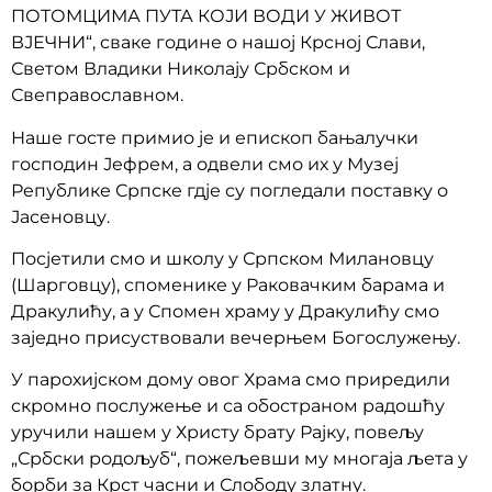
ПОТОМЦИМА ПУТА КОЈИ ВОДИ У ЖИВОТ
ВЈЕЧНИ“, сваке године о нашој Крсној Слави,
Светом Владики Николају Србском и
Свеправославном.
Наше госте примио је и епископ бањалучки
господин Јефрем, а одвели смо их у Музеј
Републике Српске гдје су погледали поставку о
Јасеновцу.
Посјетили смо и школу у Српском Милановцу
(Шарговцу), споменике у Раковачким барама и
Дракулићу, а у Спомен храму у Дракулићу смо
заједно присуствовали вечерњем Богослужењу.
У парохијском дому овог Храма смо приредили
скромно послужење и са обостраном радошћу
уручили нашем у Христу брату Рајку, повељу
„Србски родољуб“, пожељевши му многаја љета у
борби за Крст часни и Слободу златну.