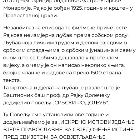
а отац Чех, официр ондашње Аустро-Угарске
Монархије. Рајко је рођен 1925. године и крштен у
Православној цркви.
Незаобилазна епизода те филмске приче јесте
Рајкова неизмјерна љубав према србском роду.
Љубав која личним трудом и дјелом свједочи о
србским страдањима, о србским јунацима и свему
оном што се Србима дешавало у протеклом
вијеку, а о чему је он написао неколико књига,
бројне чланке и радове са преко 1500 страна
текста.
Та жртвена и дјелатна љубав је разлог што је
Баштионик баш проф. др Рајку Долечеку
додијелио повељу „СРБСКИ РОДОЉУБ“.
Ту Повељу смо установили ове године и
додјељиваћемо је за „ИСКРЕНО ИСПОВИЈЕДАЊЕ
ВЈЕРЕ ПРАВОСЛАВНЕ, ЗА СВЈЕДОЧЕЊЕ ИСТИНЕ
ПРЕД СВИЈЕТОМ, ЗА ОСВЈЕТЉАВАЊЕ