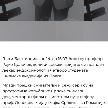
Гости Баштионика од 14. до 16.07. били су проф. др
Рајко Долечек, велики србски пријатељ и познати
љекар ендокринолог и четворо студената
Филмске академије из Прага.
Млади прашки сниматељи и режисери су на
просторима Републике Српске снимали
документарни филм о животном путу и дјелу
проф. Долечека, чија је мајка Србкиња са Романије,