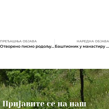
ПРЕЂАШЊА ОБЈАВА
НАРЕДНА ОБЈАВА
Отворено писмо родољубивих НВО градоначелнику Бањалуке
Баштионик у манастиру Осовици на празник Светог Великомученика Прокопија
Пријавите се на наш