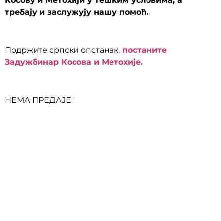
Косову и Метохији у тешким условима, а
требају и заслужују нашу помоћ.
Подржите српски опстанак,
постаните
Задужбинар Косова и Метохије.
НЕМА ПРЕДАЈЕ !