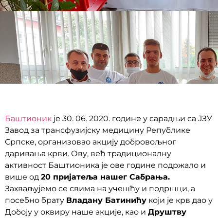
Баштионик
је 30. 06. 2020. године у сарадњи са ЈЗУ
Завод за трансфузијску медицину Републике
Српске, организовао акцију добровољног
даривања крви. Ову, већ традиционалну
активност Баштионика је ове године подржало и
више од
20 пријатеља нашег Сабрања.
Захваљујемо се свима на учешћу и подршци, а
посебно брату
Владану Батинићу
који је крв дао у
Добоју у оквиру наше акције, као и
Друштву