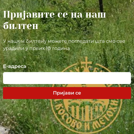
Пријавите се на наш
билтен
У нашем билтену можете погледати шта смо све
урадили у првих 10 година
Е-адреса
Пријави се