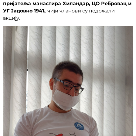
пријатеља манастира Хиландар, ЦО Ребровац и
УГ Јадовно 1941.
, чији чланови су подржали
акцију.