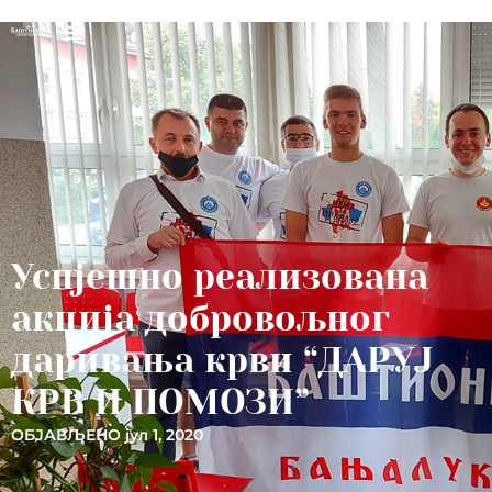
Успјешно реализована
акција добровољног
даривања крви “ДАРУЈ
КРВ И ПОМОЗИ”
ОБЈАВЉЕНО
јул 1, 2020