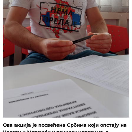
Ова ак
ција је посвећена Србима који опстају на