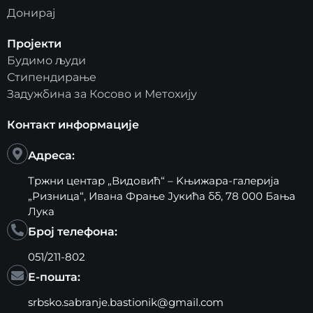
Донирај
Пројекти
Будимо људи
Стипендирање
Задужбина за Косово и Метохију
Контакт информације
Адреса:
Тржни центар „Видовић“ – Kњижара-галерија
„Ризница“, Ивана Фрање Јукића бб, 78 000 Бања
Лука
Број телефона:
051/211-802
Е-пошта:
srbsko.sabranje.bastionik@gmail.com