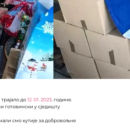
 трајало до
12. 01. 2023
. године.
и готовински у сједишту
мали смо кутије за добровољне