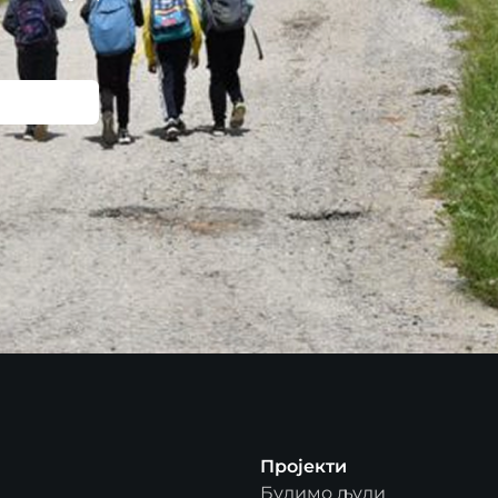
Пројекти
Будимо људи