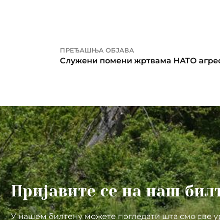
ПРЕЂАШЊА ОБЈАВА
Служени помени жртвама НАТО агреси
Пријавите се на наш бил
У нашем билтену можете погледати шта смо све у