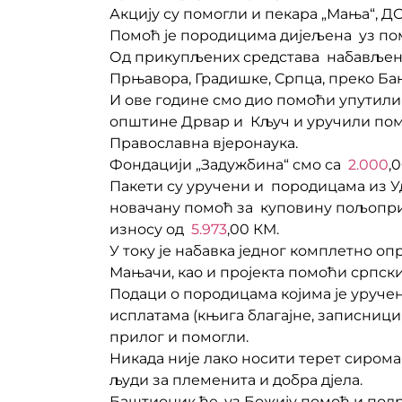
Акцију су помогли и пекара „Мања“, Д
Помоћ је породицима дијељена уз по
Од прикупљених средстава набављено
Прњавора, Градишке, Српца, преко Ба
И ове године смо дио помоћи упутили
општине Дрвар и Кључ и уручили помо
Православна вјеронаука.
Фондацији „Задужбина“ смо са
2.000
,
Пакети су уручени и породицама из У
новачану помоћ за куповину пољопривр
износу од
5.973
,00 КМ.
У току је набавка једног комплетно о
Мањачи, као и пројекта помоћи српск
Подаци о породицама којима је уруче
исплатама (књига благајне, записници,
прилог и помогли.
Никада није лако носити терет сиром
људи за племенита и добра дјела.
Баштионик ће, уз Божију помоћ и подр