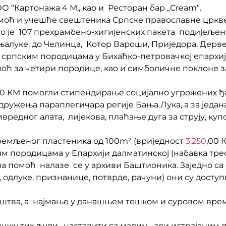
ОО “Картонажа 4 М„ као и Ресторан бар „Cream“.
моћ и учешће свештеника Српске православне цркве
 је 107 прехрамбено-хигијенских пакета подијеље
њалуке, до Челинца, Котор Вароши, Приједора, Дерв
 српским породицама у Бихаћко-петровачкој епархији
ћ за четири породице, као и симболичне поклоне з
00 КМ помогли стипендирање социјално угрожених ђ
дружења параплегичара регије Бања Лука, а за једа
едног алата, лијекова, плаћање дуга за струју, куп
премљеног пластеника од 100m² (вриједност
3.250
,00 
им породицама у Епархији далматинској (набавка тре
на помоћ налазе се у архиви Баштионика. Заједно са
 одлуке, признанице, потврде, рачуни) они су доступ
аштва, а најмање у данашњем тешком и суровом време
шку тих људи, наставити са малим, али истрајаним 