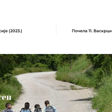
је (2023.)
Почела 11. Васкрш
тен
радили у првих 10 година