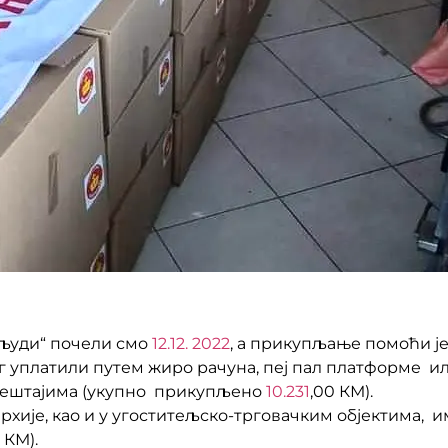
људи“ почели смо
12.12. 2022
, а прикупљање помоћи је
г уплатили путем жиро рачуна, пеј пал платформе ил
јештајима (укупно прикупљено
10.231
,00 КМ).
хије, као и у угоститељско-трговачким објектима, и
 КМ).