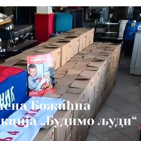
шена Божићна
кција „Будимо људи“