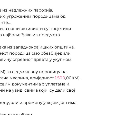
 из надлежних парохија.
них угроженим породицама од
енте…
, а наши активисти су посјетили
а најбоље ђаке из предмета
ака из западнокрајишких општина.
наест породица смо обезбиједили
овину огревног дрвета у укупном
КМ) за седмочлану породицу на
сача маслина, вриједност
1.500
,00КМ).
 свим документима о уплатама и
ни на увид свима који су дали свој
ну, али и времену у којем још има
дјелима љубави.