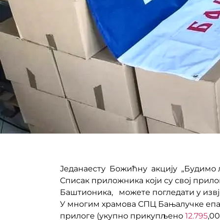
Једанаесту Божићну акцију „Будимо 
Списак приложника који су свој прило
Баштионика, можете погледати у изв
У многим храмова СПЦ Бањалучке епар
прилоге (укупно прикупљено
12.795
,00