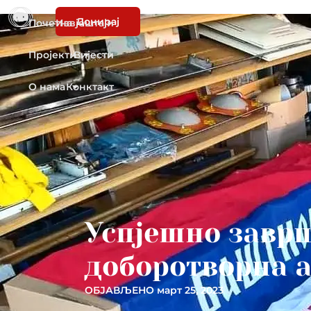
Донирај
Почетна
Извјештаји
Пројекти
Вијести
О нама
Конктакт
Успјешно завр
доборотворна а
ОБЈАВЉЕНО
март 25, 2023