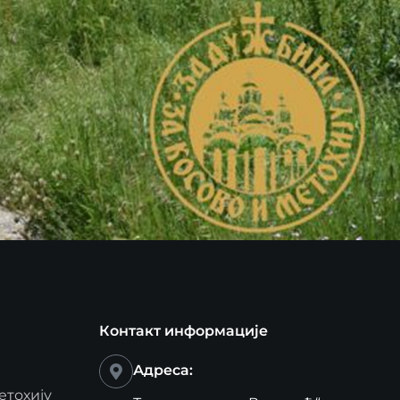
Контакт информације
Адреса:
етохију