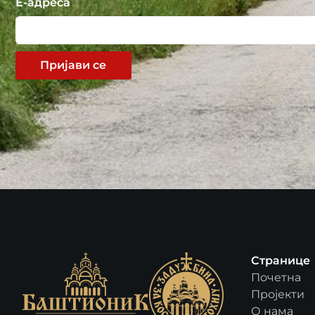
Е-адреса
Пријави се
Странице
Почетна
Пројекти
О нама