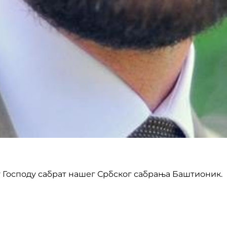
е у Господу сабрат нашег Србског сабрања Баштионик.