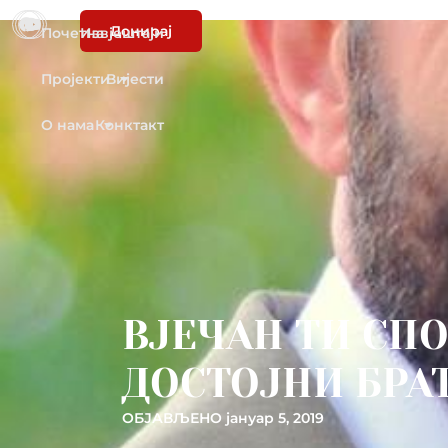
Донирај
Почетна
Извјештаји
Пројекти
Вијести
О нама
Конктакт
ВЈЕЧАН ТИ СП
ДОСТОЈНИ БРАТ
ОБЈАВЉЕНО
јануар 5, 2019