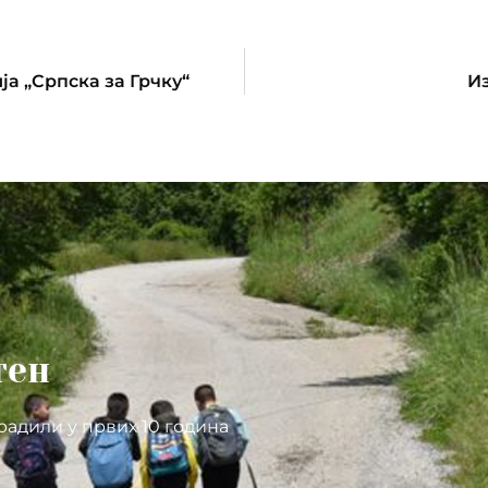
а „Српска за Грчку“
И
тен
радили у првих 10 година