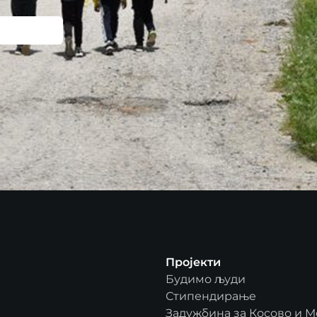
Пројекти
Будимо људи
Стипендирање
Задужбина за Косово и М