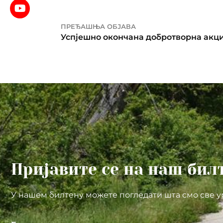
ПРЕЂАШЊА ОБЈАВА
Успјешно окончана добротворна акциј
Пријавите се на наш бил
У нашем билтену можете погледати шта смо све у