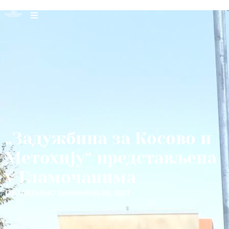
„Задужбина за Косово и
Метохију“ представљена
у Гламочанима
ОБЈАВЉЕНО
септембар 26, 2021