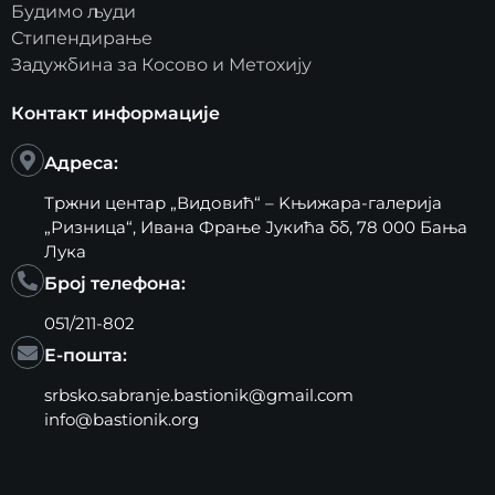
Будимо људи
Стипендирање
Задужбина за Косово и Метохију
Контакт информације
Адреса:
Тржни центар „Видовић“ – Kњижара-галерија
„Ризница“, Ивана Фрање Јукића бб, 78 000 Бања
Лука
Број телефона:
051/211-802
Е-пошта:
srbsko.sabranje.bastionik@gmail.com
info@bastionik.org