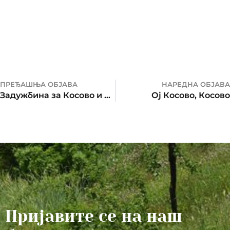
ПРЕЂАШЊА ОБЈАВА
НАРЕДНА ОБЈАВА
Задужбина за Косово и Метохију на Сајму књига у Бањалуци
Ој Косово, Косово
Пријавите се на наш