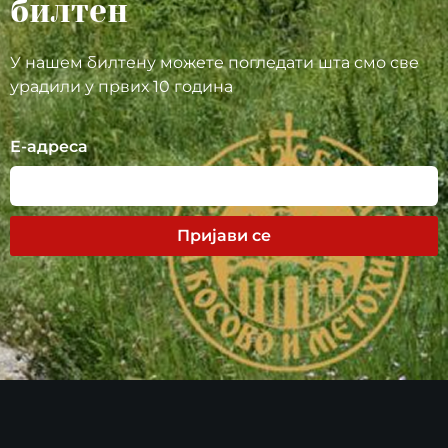
билтен
У нашем билтену можете погледати шта смо све
урадили у првих 10 година
Е-адреса
Пријави се