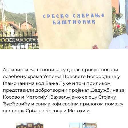
Активисти Баштионика су данас присуствовали
освећењу храма Успења Пресвете Богородице у
Гламочанима код Бања Луке и том приликом
представили добротворни пројекат „Задужбина за
Косово и Метохију“. Захваљујемо се оцу Стојану
Ђурђевићу и свима који својим прилогом помажу
опстанак Срба на Косову и Метохији.