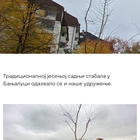
Традиционалној јесењој садњи стабала у
Бањалуци одазвало се и наше удружење.