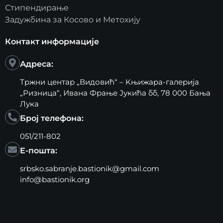
Стипендирање
Задужбина за Косово и Метохију
Контакт информације
Адреса:
Тржни центар „Видовић“ – Kњижара-галерија
„Ризница“, Ивана Фрање Јукића бб, 78 000 Бања
Лука
Број телефона:
051/211-802
Е-пошта:
srbsko.sabranje.bastionik@gmail.com
info@bastionik.org