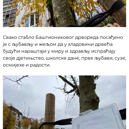
Свако стабло Баштиониковог дрвореда посађено
је с љубављу и жељом да у хладовини дрвећа
будући нараштаји у миру и здрављу испраћају
своје дјетињство, школске дане, прве љубави, сузе,
осмијехе и радости.