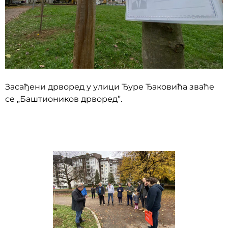
Засађени дрворед у улици Ђуре Ђаковића зваће
се „Баштиоников дрворед”.