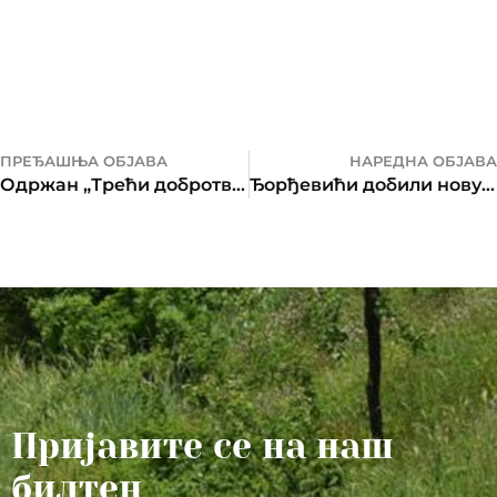
ПРЕЂАШЊА ОБЈАВА
НАРЕДНА ОБЈАВА
Одржан „Трећи добротворни турниру“ у стоном фудбалу
Ђорђевићи добили нову обућу
Пријавите се на наш
билтен