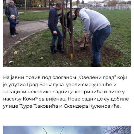
На јавни позив под слоганом „Озелени град” који
је упутио Град Бањалука узели смо учешће и
засадили неколико садница копривића и липе у
насељу Кочићев вијенац. Нове саднице су добиле
улице Ђуре Ђаковића и Скендера Куленовића.