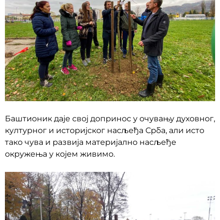
Баштионик даје свој допринос у очувању духовног,
културног и историјског насљеђа Срба, али исто
тако чува и развија материјално насљеђе
окружења у којем живимо.