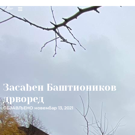
Засађен Баштиоников
дрворед
ОБЈАВЉЕНО
новембар 13, 2021