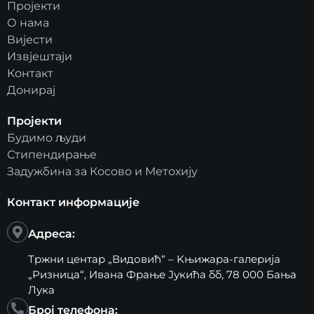
Пројекти
О нама
Вијести
Извјештаји
Контакт
Донирај
Пројекти
Будимо људи
Стипендирање
Задужбина за Косово и Метохију
Контакт информације
Адреса:
Тржни центар „Видовић“ – Kњижара-галерија
„Ризница“, Ивана Фрање Јукића бб, 78 000 Бања
Лука
Број телефона: