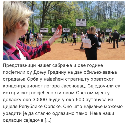
Представници нашег сабрања и ове године
посјетили су Доњу Градину на дан обиљежавања
страдања Срба у највећем стратишту хрватског
концентрационог логора Јасеновац. Свједочили су
историјској посјећености овом Светом мјесту,
доласку око 30000 људи у око 600 аутобуса из
цијеле Републике Српске. Оно што најмање можемо
урадити је да стално одлазимо тамо. Нека наши
одласци свједоче […]