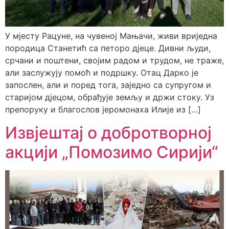
У мјесту Рацуне, на чувеној Мањачи, живи вриједна
породица Станетић са петоро дјеце. Дивни људи,
срчани и поштени, својим радом и трудом, не траже,
али заслужују помоћ и подршку. Отац Дарко је
запослен, али и поред тога, заједно са супругом и
старијом дјецом, обрађује земљу и држи стоку. Уз
препоруку и благослов јеромонаха Илије из […]
Извјештај о добротворној
акцији „Помозимо Сирији“