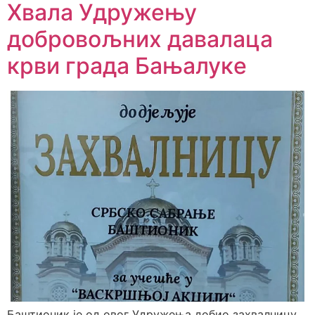
Хвала Удружењу
добровољних давалаца
крви града Бањалукe
Баштионик је од овог Удружења добио захвалницу