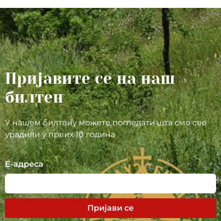
Пријавите се на наш
билтен
У нашем билтену можете погледати шта смо све
урадили у првих 10 година
Е-адреса
Пријави се