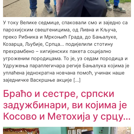
У току Велике седмице, спаковали смо и заједно са
парохијским свештеницима, од Ливна и Кључа,
преко Рибника и Мркоњић Града, до Бањалуке,
Козарца, Љубије, Српца… подијелили стотину
прехрамбено – хигијенских пакета социјално
угроженим породицама. То је, уз седам породица и
Удружења параплегичара регије Бањалука којима је
уплаћена једнократна новчана помоћ, учинак наше
заједничке Васкршње акције […]
Браћо и сестре, српски
задужбинари, ви којима је
Косово и Метохија у срцу…