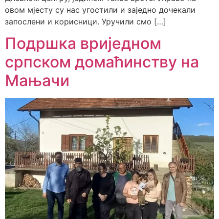
овом мјесту су нас угостили и заједно дочекали
запослени и корисници. Уручили смо […]
Подршка вриједном
српском домаћинству на
Мањачи