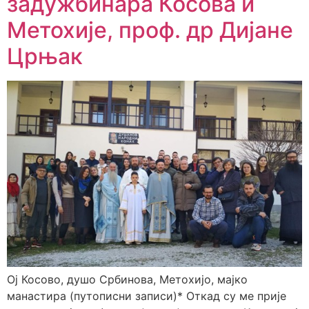
задужбинара Косова и
Метохије, проф. др Дијане
Црњак
Ој Косово, душо Србинова, Метохијо, мајко
манастира (путописни записи)* Откад су ме прије