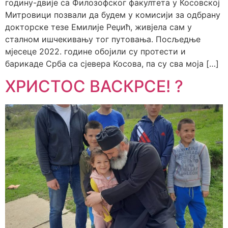
годину-двије са Филозофског факултета у Косовској
Митровици позвали да будем у комисији за одбрану
докторске тезе Емилије Реџић, живјела сам у
сталном ишчекивању тог путовања. Посљедње
мјесеце 2022. године обојили су протести и
барикаде Срба са сјевера Косова, па су сва моја […]
ХРИСТОС ВАСКРСЕ! ?️