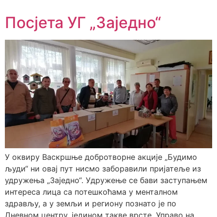
Посјета УГ „Заједно“
У оквиру Васкршње добротворне акције „Будимо
људи“ ни овај пут нисмо заборавили пријатеље из
удружења „Заједно“. Удружење се бави заступањем
интереса лица са потешкоћама у менталном
здрављу, а у земљи и региону познато је по
Дневном центру, једином такве врсте. Управо на