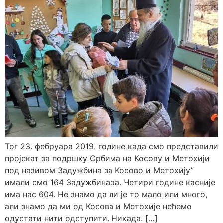
Тог 23. фебруара 2019. године када смо представили
пројекат за подршку Србима на Косову и Метохији
под називом Задужбина за Косово и Метохију”
имали смо 164 Задужбинара. Четири године касније
има нас 604. Не знамо да ли је то мало или много,
али знамо да ми од Косова и Метохије нећемо
одустати нити одступити. Никада. […]