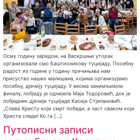
Осму годину заредом, на Васкршњи уторак
организовали смо Баштионикову туцијаду. Посебну
радост из године у годину причињава нам
присуство наших малишана, којима организујемо
посебну, дјечију туцијаду. У веома занимљивом
финалу, побједу је однијела Маја Тодоровић, док је
побједник дјечије туцијаде Касија Стјепановић.
„Слава Христу који смрт победи, а част сваком који
Христа следи! Ко га […]
Путописни записи