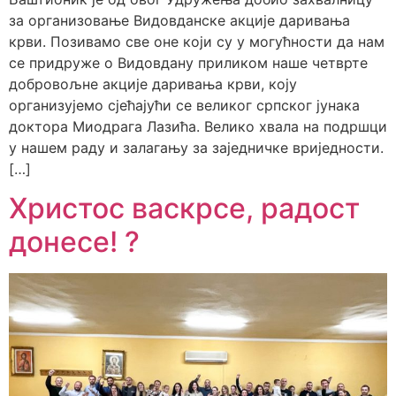
за организовање Видовданске акције даривања
крви. Позивамо све оне који су у могућности да нам
се придруже о Видовдану приликом наше четврте
добровољне акције даривања крви, коју
организујемо сјећајући се великог српског јунака
доктора Миодрага Лазића. Велико хвала на подршци
у нашем раду и залагању за заједничке вриједности.
[…]
Христос васкрсе, радост
донесе! ?