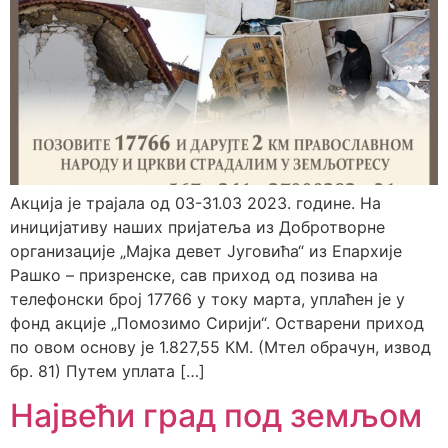
Акција је трајала од 03-31.03 2023. године. На
иницијативу наших пријатеља из Добротворне
организације „Мајка девет Југовића“ из Епархије
Рашко – призренске, сав приход од позива на
телефонски број 17766 у току марта, уплаћен је у
фонд акције „Помозимо Сирији“. Остварени приход
по овом основу је 1.827,55 КМ. (Мтел обрачун, извод
бр. 81) Путем уплата […]
Највећи град под земљом