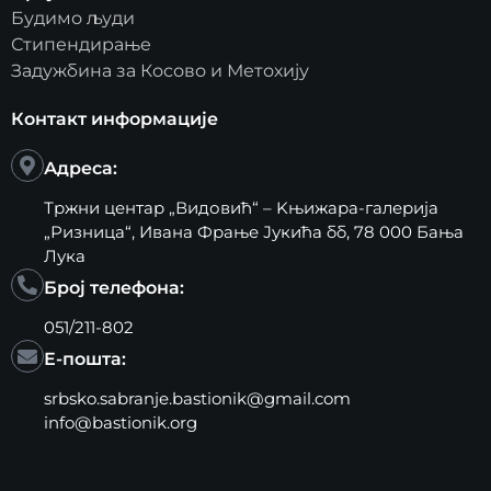
Будимо људи
Стипендирање
Задужбина за Косово и Метохију
Контакт информације
Адреса:
Тржни центар „Видовић“ – Kњижара-галерија
„Ризница“, Ивана Фрање Јукића бб, 78 000 Бања
Лука
Број телефона:
051/211-802
Е-пошта:
srbsko.sabranje.bastionik@gmail.com
info@bastionik.org