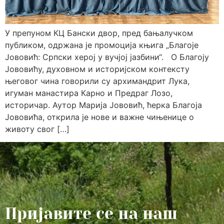
У препуном КЦ Бански двор, пред бањалучком
публиком, одржана је промоција књига „Благоје
Јововић: Српски херој у вучјој јазбини“. О Благоју
Јововићу, духовном и историјском контексту
његовог чина говорили су архимандрит Лука,
игуман манастира Карно и Предраг Лозо,
историчар. Аутор Марија Јововић, ћерка Благоја
Јововића, открила је нове и важне чињенице о
животу свог […]
Пријавите се на наш