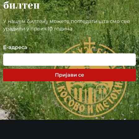
билтен
У нашем билтену можете погледати шта смо све
урадили у првих 10 година
Е-адреса
Пријави се