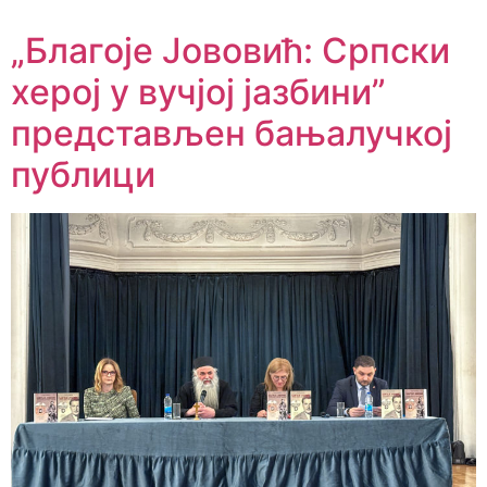
„Благоје Јововић: Српски
херој у вучјој јазбини”
представљен бањалучкој
публици