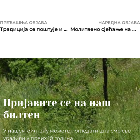
ПРЕЂАШЊА ОБЈАВА
НАРЕДНА ОБЈАВА
Традиција се поштује и одржава, али и ствара
Молитвено сјећање на жртве НАТО бомбардовања 1999.
Пријавите се на наш
билтен
У нашем билтену можете погледати шта смо све
урадили у првих 10 година