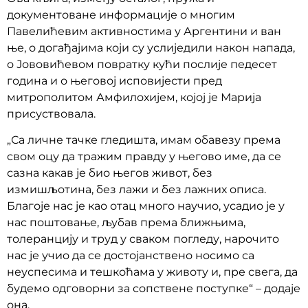
документоване информације о многим
Павелићевим активностима у Аргентини и ван
ње, о догађајима који су услиједили након напада,
о Јововићевом повратку кући послије педесет
година и о његовој исповијести пред
митрополитом Амфилохијем, којој је Марија
присуствовала.
„Са личне тачке гледишта, имам обавезу према
свом оцу да тражим правду у његово име, да се
сазна какав је био његов живот, без
измишљотина, без лажи и без лажних описа.
Благоје нас је као отац много научио, усадио је у
нас поштовање, љубав према ближњима,
толеранцију и труд у сваком погледу, нарочито
нас је учио да се достојанствено носимо са
неуспесима и тешкоћама у животу и, пре свега, да
будемо одговорни за сопствене поступке“ – додаје
она.