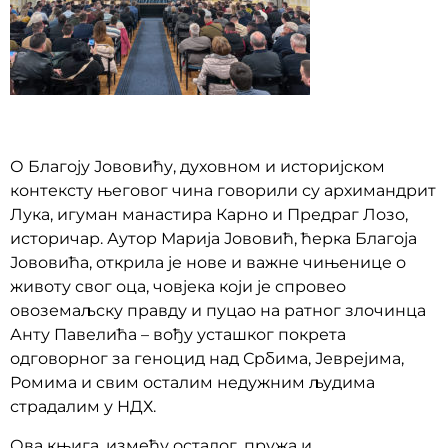
О Благоју Јововићу, духовном и историјском
контексту његовог чина говорили су архимандрит
Лука, игуман манастира Карно и Предраг Лозо,
историчар. Аутор Марија Јововић, ћерка Благоја
Јововића, открила је нове и важне чињенице о
животу свог оца, човјека који је спровео
овоземаљску правду и пуцао на ратног злочинца
Анту Павелића – вођу усташког покрета
одговорног за геноцид над Србима, Јеврејима,
Ромима и свим осталим недужним људима
страдалим у НДХ.
Ова књига, између осталог, пружа и