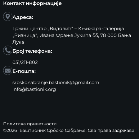
Контакт информације
Адреса:
Тржни центар „Видовић“ – Kњижара-галерија
„Ризница“, Ивана Фрање Јукића бб, 78 000 Бања
Лука
Број телефона:
051/211-802
Е-пошта:
srbsko.sabranje.bastionik@gmail.com
info@bastionik.org
Политика приватности
©2026
Баштионик Србско Сабрање
, Сва права задржава