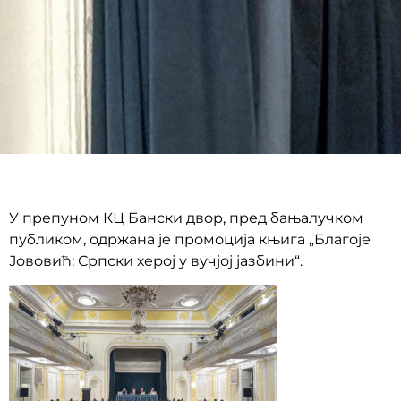
У препуном КЦ Бански двор, пред бањалучком
публиком, одржана је промоција књига „Благоје
Јововић: Српски херој у вучјој јазбини“.