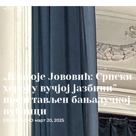
„Благоје Јововић: Српски
херој у вучјој јазбини”
представљен бањалучкој
публици
ОБЈАВЉЕНО
март 20, 2025