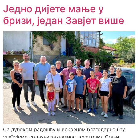
Једно дијете мање у
бризи, један Завјет више
Са дубоком радошћу и искреном благодарношћу
упућујемо срдачну захвалност сестрама Соњи,