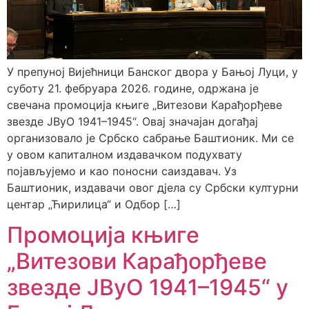
У препуној Вијећници Банског двора у Бањој Луци, у
суботу 21. фебруара 2026. године, одржана је
свечана промоција књиге „Витезови Карађорђеве
звезде ЈВуО 1941–1945“. Овај значајан догађај
организовало је Србско сабрање Баштионик. Ми се
у овом капиталном издавачком подухвату
појављујемо и као поносни саиздавач. Уз
Баштионик, издавачи овог дјела су Србски културни
центар „Ћирилица“ и Одбор […]
Промоција књиге
„Витезови Карађорђеве
звезде ЈВуО 1941–1945“ у