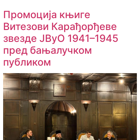
Промоција књиге
Витезови Карађорђеве
звезде ЈВуО 1941–1945
пред бањалучком
публиком