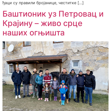
ђаци су правили бројанице, честитке […]
Баштионик уз Петровац и
Крајину – живо срце
наших огњишта