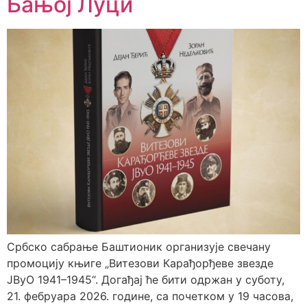
Бањој Луци
Србско сабрање Баштионик организује свечану
промоцију књиге „Витезови Карађорђеве звезде
ЈВуО 1941–1945“. Догађај ће бити одржан у суботу,
21. фебруара 2026. године, са почетком у 19 часова,