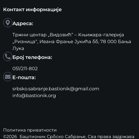
Контакт информације
Адреса:
Тржни центар „Видовић“ – Kњижара-галерија
„Ризница“, Ивана Фрање Јукића бб, 78 000 Бања
Лука
Број телефона:
051/211-802
Е-пошта:
srbsko.sabranje.bastionik@gmail.com
info@bastionik.org
Политика приватности
©2026
Баштионик Србско Сабрање
, Сва права задржава