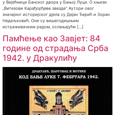
у Вијећници Банског двора у Бањој Луци. ​О књизи
„Витезови Карађорђеве звезде“ ​Аутори овог
значајног историјског дјела су Дејан Ђерић и Зоран
Недељковић. Они су вишегодишњим
истраживачким радом, ослањајући […]
Памћење као Завјет: 84
године од страдања Срба
1942. у Дракулићу