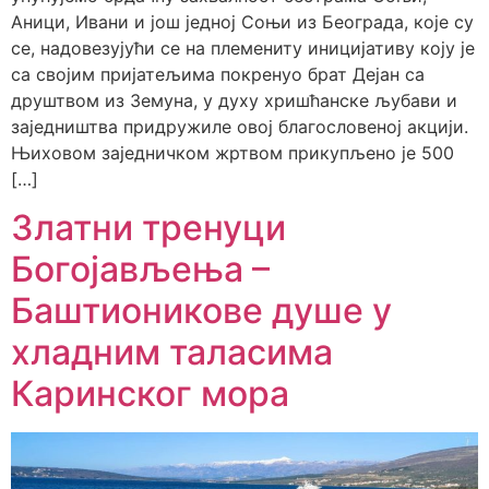
Аници, Ивани и још једној Соњи из Београда, које су
се, надовезујући се на племениту иницијативу коју је
са својим пријатељима покренуо брат Дејан са
друштвом из Земуна, у духу хришћанске љубави и
заједништва придружиле овој благословеној акцији.
Њиховом заједничком жртвом прикупљено је 500
[…]
Златни тренуци
Богојављења –
Баштионикове душе у
хладним таласима
Каринског мора