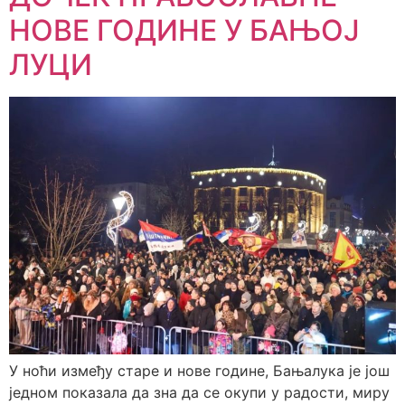
НОВЕ ГОДИНЕ У БАЊОЈ
ЛУЦИ
У ноћи између старе и нове године, Бањалука је још
једном показала да зна да се окупи у радости, миру