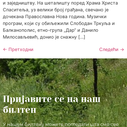
и заједништву. На шеталишту поред Храма Христа
Спаситеља, уз велики број грађана, свечано је
дочекана Православна Нова година. Музички
програм, који су обиљежили Слободан Тркуља и
Балканополис, етно-група „Дар“ и Данило
Милосављевић, донио је снажну […]
←
Претходни
Следећи
→
Пријавите се на наш
билтен
У нашем билтену можете погледати шта смо све