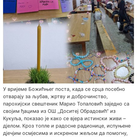
У вријеме Божићњег поста, када се срца посебно
отварају за љубав, жртву и доброчинство,
парохијски свештеник Марио Топаловић заједно са
својим ђацима из ОШ „Доситеј Обрадовић“ из
Кукуља, показао је како се вјера истински живи –
дјелом. Кроз топле и радосне радионице, испуњене
дјечјим осмјесима и искреном жељом да помогну,