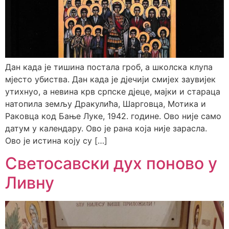
Дан када је тишина постала гроб, а школска клупа
мјесто убиства. Дан када је дјечији смијех заувијек
утихнуо, а невина крв српске дјеце, мајки и стараца
натопила земљу Дракулића, Шарговца, Мотика и
Раковца код Бање Луке, 1942. године. Ово није само
датум у календару. Ово је рана која није зарасла.
Ово је истина коју су […]
Светосавски дух поново у
Ливну