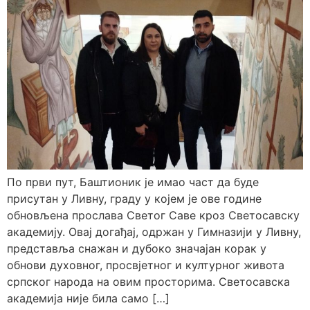
По први пут, Баштионик је имао част да буде
присутан у Ливну, граду у којем је ове године
обновљена прослава Светог Саве кроз Светосавску
академију. Овај догађај, одржан у Гимназији у Ливну,
представља снажан и дубоко значајан корак у
обнови духовног, просвјетног и културног живота
српског народа на овим просторима. Светосавска
академија није била само […]