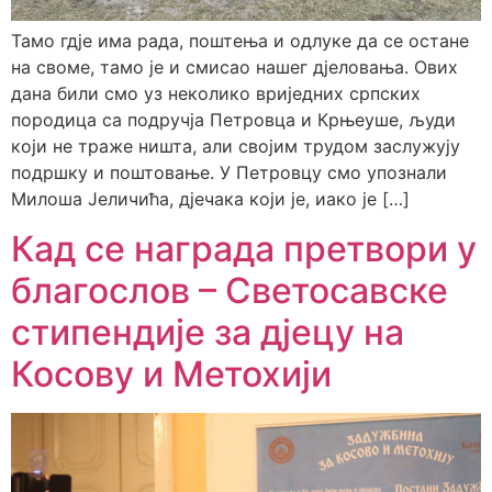
Тамо гдје има рада, поштења и одлуке да се остане
на своме, тамо је и смисао нашег дјеловања. Ових
дана били смо уз неколико вриједних српских
породица са подручја Петровца и Крњеуше, људи
који не траже ништа, али својим трудом заслужују
подршку и поштовање. У Петровцу смо упознали
Милоша Јеличића, дјечака који је, иако је […]
Кад се награда претвори у
благослов – Светосавске
стипендије за дјецу на
Косову и Метохији