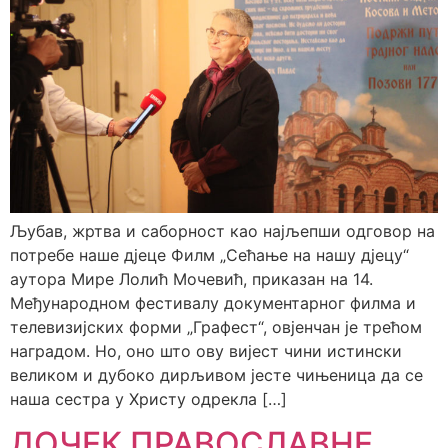
Љубав, жртва и саборност као најљепши одговор на
потребе наше дјеце Филм „Сећање на нашу дјецу“
ауторa Мире Лолић Мочевић, приказан на 14.
Међународном фестивалу документарног филма и
телевизијских форми „Графест“, овјенчан је трећом
наградом. Но, оно што ову вијест чини истински
великом и дубоко дирљивом јесте чињеница да се
наша сестра у Христу одрекла […]
ДОЧЕК ПРАВОСЛАВНЕ