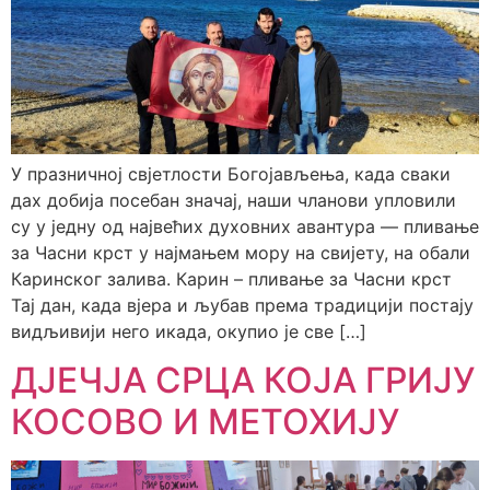
У празничној свјетлости Богојављења, када сваки
дах добија посебан значај, наши чланови упловили
су у једну од највећих духовних авантура — пливање
за Часни крст у најмањем мору на свијету, на обали
Каринског залива. Карин – пливање за Часни крст
Тај дан, када вјера и љубав према традицији постају
видљивији него икада, окупио је све […]
ДЈЕЧЈА СРЦА КОЈА ГРИЈУ
КОСОВО И МЕТОХИЈУ