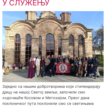
У СЛУЖЕЊУ
Заједно са нашим добротворима који стипендирају
дјецу на нашој Светој земљи, започели смо
ходочашће Косовом и Метохијом. Првог дана
поклоничког пута поклонили смо се светињама