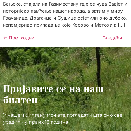
Бањске, стајали на Газиместану гдје се чувa Завјет и
историјско памћење нашег народа, а затим у миру
Грачанице, Драганца и Сушице осјетили оно дубоко,
непомјериво припадање које Косово и Метохија […]
←
Претходни
Следећи
→
Пријавите се на наш
билтен
У нашем билтену можете погледати шта смо све
урадили у првих 10 година