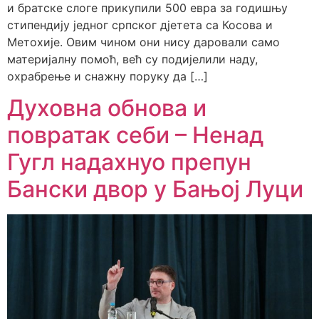
и братске слоге прикупили 500 евра за годишњу
стипендију једног српског дјетета са Косова и
Метохије. Овим чином они нису даровали само
материјалну помоћ, већ су подијелили наду,
охрабрење и снажну поруку да […]
Духовна обнова и
повратак себи – Ненад
Гугл надахнуо препун
Бански двор у Бањој Луци