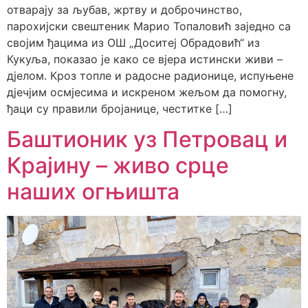
отварају за љубав, жртву и доброчинство,
парохијски свештеник Марио Топаловић заједно са
својим ђацима из ОШ „Доситеј Обрадовић“ из
Кукуља, показао је како се вјера истински живи –
дјелом. Кроз топле и радосне радионице, испуњене
дјечјим осмјесима и искреном жељом да помогну,
ђаци су правили бројанице, честитке […]
Баштионик уз Петровац и
Крајину – живо срце
наших огњишта