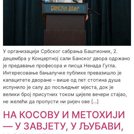
У организацији Србског сабрања Баштионик, 2.
децембра у Концертној сали Банског двора одржано
је предавање професора и писца Ненада Гугла.
Интересовање бањалучке публике превазишло је
капацитете дворане – више од пет стотина душа
испунило је салу до посљедњег мјеста, док је
велики број присутних током цијеле вечери стајао,
не желећи да пропусти ни ријеч ове […]
НА КОСОВУ И МЕТОХИЈИ
— У ЗАВЈЕТУ, У ЉУБАВИ,