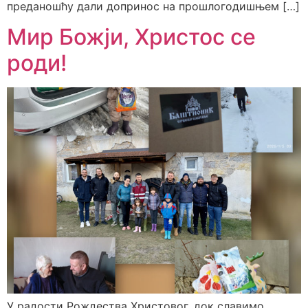
преданошћу дали допринос на прошлогодишњем […]
Мир Божји, Христос се
роди!
У радости Рождества Христовог, док славимо