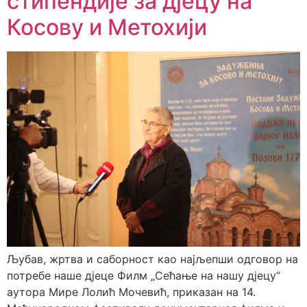
стипендије за дјецу на
Косову и Метохији
Љубав, жртва и саборност као најљепши одговор на
потребе наше дјеце Филм „Сећање на нашу дјецу“
ауторa Мире Лолић Мочевић, приказан на 14.