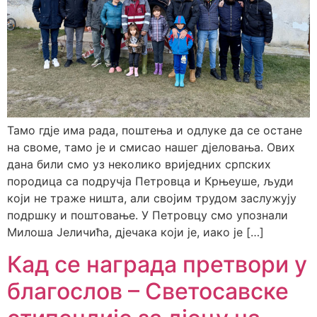
Тамо гдје има рада, поштења и одлуке да се остане
на своме, тамо је и смисао нашег дјеловања. Ових
дана били смо уз неколико вриједних српских
породица са подручја Петровца и Крњеуше, људи
који не траже ништа, али својим трудом заслужују
подршку и поштовање. У Петровцу смо упознали
Милоша Јеличића, дјечака који је, иако је […]
Кад се награда претвори у
благослов – Светосавске