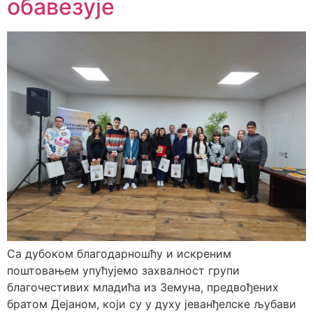
обавезује
Са дубоком благодарношћу и искреним
поштовањем упућујемо захвалност групи
благочестивих младића из Земуна, предвођених
братом Дејаном, који су у духу јеванђелске љубави