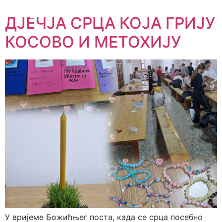
ДЈЕЧЈА СРЦА КОЈА ГРИЈУ
КОСОВО И МЕТОХИЈУ
У вријеме Божићњег поста, када се срца посебно