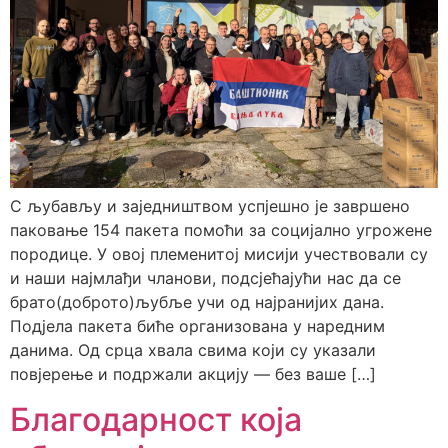
С љубављу и заједништвом успјешно је завршено
паковање 154 пакета помоћи за социјално угрожене
породице. У овој племенитој мисији учествовали су
и наши најмлађи чланови, подсјећајући нас да се
брато(доброто)љубље учи од најранијих дана.
Подјела пакета биће организована у наредним
данима. Од срца хвала свима који су указали
повјерење и подржали акцију — без ваше […]
Благодарност која