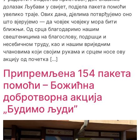
долазак Љубави у свијет, подјела пакета помоћи
увелико траје. Ових дана, дјелима потврђујемо оно
што вјерујемо — да човјек човјеку мора бити
ближњи. Од срца благодаримо нашим
свештеницима на благослову, подршци и
несебичном труду, као и нашим вриједним
члановима који својим рукама и срцем носе ову
акцију од почетка […]
Припремљена 154 пакета
помоћи – Божићна
добротворна акција
„Будимо људи”