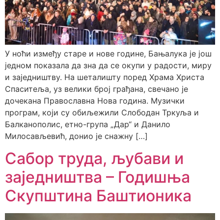
У ноћи између старе и нове године, Бањалука је још
једном показала да зна да се окупи у радости, миру
и заједништву. На шеталишту поред Храма Христа
Спаситеља, уз велики број грађана, свечано је
дочекана Православна Нова година. Музички
програм, који су обиљежили Слободан Тркуља и
Балканополис, етно-група „Дар“ и Данило
Милосављевић, донио је снажну […]
Сабор труда, љубави и
заједништва – Годишња
Скупштина Баштионика