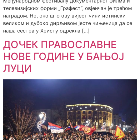
Међународном фестивалу документарног филма и
телевизијских форми „Графест“, овјенчан је трећом
наградом. Но, оно што ову вијест чини истински
великом и дубоко дирљивом јесте чињеница да се
наша сестра у Христу одрекла […]
ДОЧЕК ПРАВОСЛАВНЕ
НОВЕ ГОДИНЕ У БАЊОЈ
ЛУЦИ