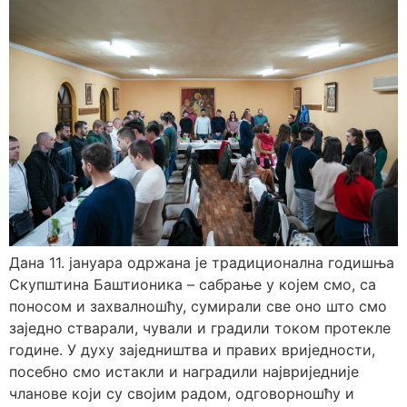
Дана 11. јануара одржана је традиционална годишња
Скупштина Баштионика – сабрање у којем смо, са
поносом и захвалношћу, сумирали све оно што смо
заједно стварали, чували и градили током протекле
године. У духу заједништва и правих вриједности,
посебно смо истакли и наградили највриједније
чланове који су својим радом, одговорношћу и