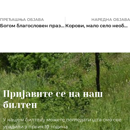
ПРЕЂАШЊА ОБЈАВА
НАРЕДНА ОБЈАВА
Богом благословен празник Новомученика Јасеновачких!
Корови, мало село необичног имена, а великог срца
Пријавите се на наш
билтен
У нашем билтену можете погледати шта смо све
урадили у првих 10 година