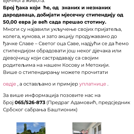
вјечнога живота.
Број ђака који ће, од знаних и незнаних
дародаваца, добијати мјесечну стипендију од
50,00 евра је већ сада прешао стотину.
Многи су најавили укључење својих пријатеља,
колега, кумова, и зато акцију продужавамо до
ђачке Славе – Светог оца Саве, надјући се да ћемо
стипендијом обрадовати још неког дјечака или
дјевојчицу који састрадавају са својим
родитељима на нашем Косову и Метохији.
Више о стипендирању можете прочитати
овдје
, а остављамо и примјер
уплатнице
.
За више информација позовите нас на
број
065/526-873
(Предраг Адамовић, предсједник
Србског сабрања Баштионик)