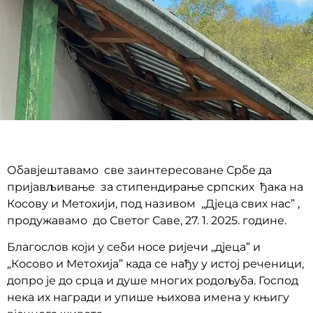
Обавјештавамо све заинтересоване Србе да
пријављивање за стипендирање српских ђака на
Косову и Метохији, под називом „Дјеца свих нас” ,
продужавамо до Светог Саве, 27. 1. 2025. године.
Благослов који у себи носе ријечи „дјеца” и
„Косово и Метохија” када се нађу у истој реченици,
допро је до срца и душе многих родољуба. Господ
нека их награди и упише њихова имена у књигу