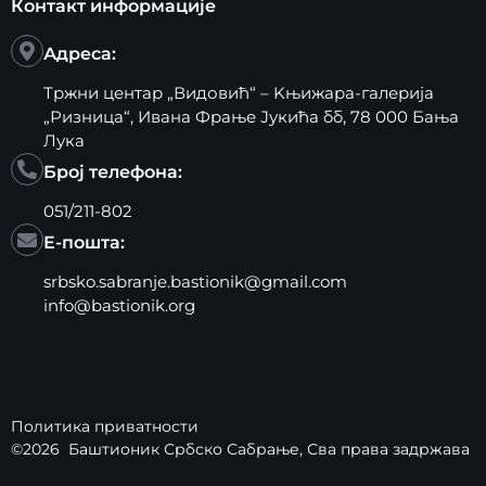
Контакт информације
Адреса:
Тржни центар „Видовић“ – Kњижара-галерија
„Ризница“, Ивана Фрање Јукића бб, 78 000 Бања
Лука
Број телефона:
051/211-802
Е-пошта:
srbsko.sabranje.bastionik@gmail.com
info@bastionik.org
Политика приватности
©2026
Баштионик Србско Сабрање
, Сва права задржава