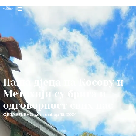
Наша дјеца на Косову и
Метохији су брига и
одговорност свих нас
ОБЈАВЉЕНО
септембар 15, 2024