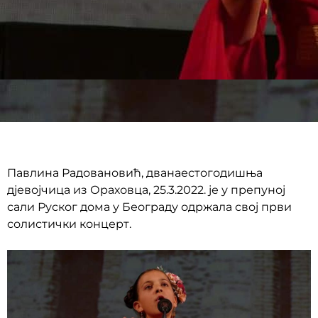
Павлина Радовановић, дванаестогодишња
дјевојчица из Ораховца, 25.3.2022. је у препуној
сали Руског дома у Београду одржала свој први
солистички концерт.