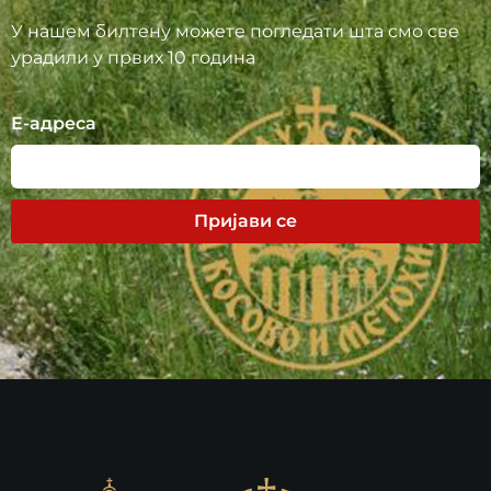
У нашем билтену можете погледати шта смо све
урадили у првих 10 година
Е-адреса
Пријави се