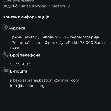
Стипендирање
Задужбина за Косово и Метохију
Контакт информације
Адреса:
Тржни центар „Видовић“ – Kњижара-галерија
„Ризница“, Ивана Фрање Јукића бб, 78 000 Бања
Лука
Број телефона:
051/211-802
Е-пошта:
srbsko.sabranje.bastionik@gmail.com
info@bastionik.org