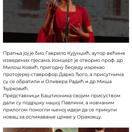
Пратња јој је био Гаврило Кујунџић, аутор већине
изведених пјесама. Концерт је отворио проф. др
Милош Ковић, пригодну бесједу изрекао
протојереј-ставрофор Дарко Ђого, а присутнима
су се обратили и Оливера Радић и др Миша
Ђурковић.
Представници Баштионика својим присуством
дали су подршку нашој Павлини, а новчаним
прилогом помогли њеној идеји да се прикупи
новац за осликавање цркве у Ораховцу.