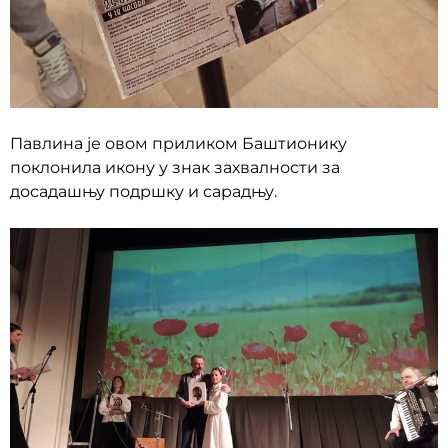
Павлина је овом приликом Баштионику
поклонила икону у знак захвалности за
досадашњу подршку и сарадњу.