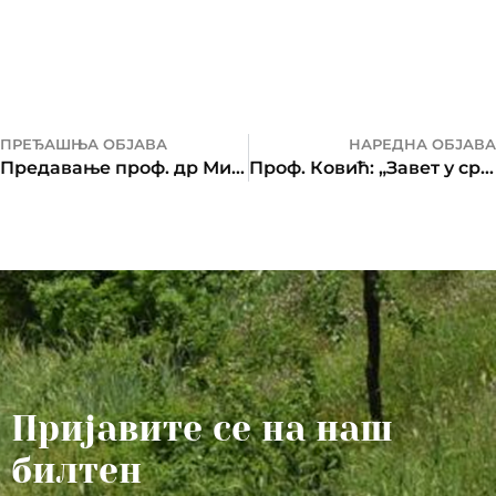
ПРЕЂАШЊА ОБЈАВА
НАРЕДНА ОБЈАВА
Предавање проф. др Милоша Ковића у Бањалуци
Проф. Ковић: „Завет у срце и памет у главу“!
Пријавите се на наш
билтен