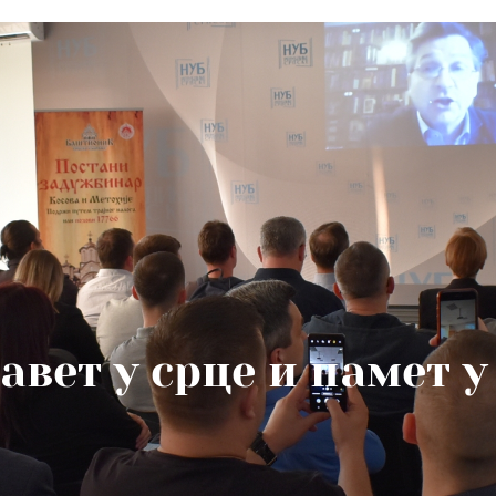
авет у срце и памет у