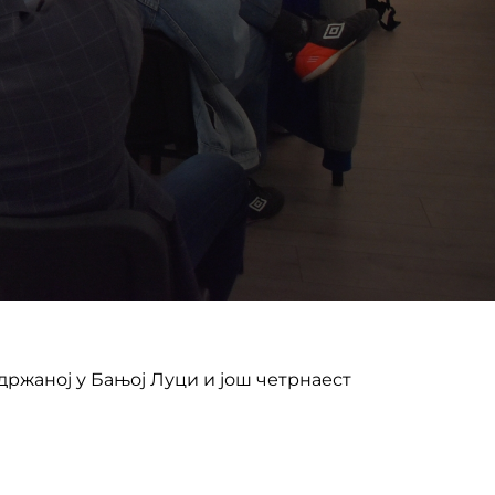
држаној у Бањој Луци и још четрнаест