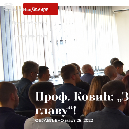
Донирај
Почетна
Извјештаји
Пројекти
Вијести
О нама
Конктакт
Проф. Ковић: „З
главу“!
ОБЈАВЉЕНО
март 28, 2022