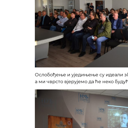
Ослобођење и уједињење су идеали збо
а ми чврсто вјерујемо да ће неко буду