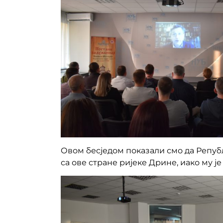
Овом бесједом показали смо да Републ
са ове стране ријеке Дрине, иако му ј