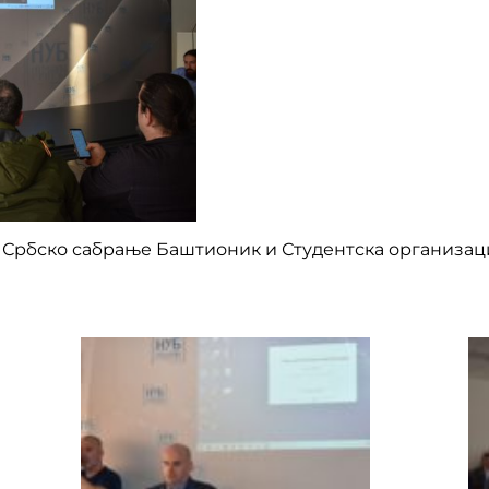
и Србско сабрање Баштионик и Студентска организаци