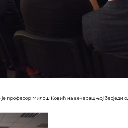
чио је професор Милош Ковић на вечерашњој бесједи о