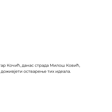
тар Кочић, данас страда Милош Ковић,
, доживјети остварење тих идеала.