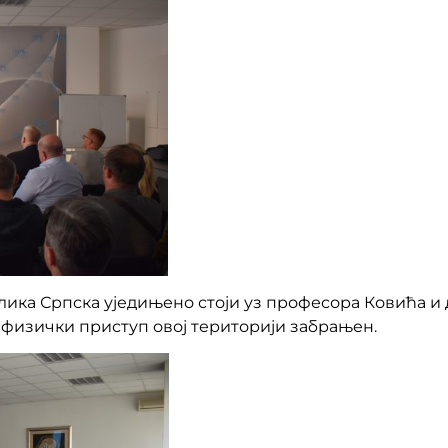
ика Српска уједињено стоји уз професора Ковића и 
е физички приступ овој територији забрањен.