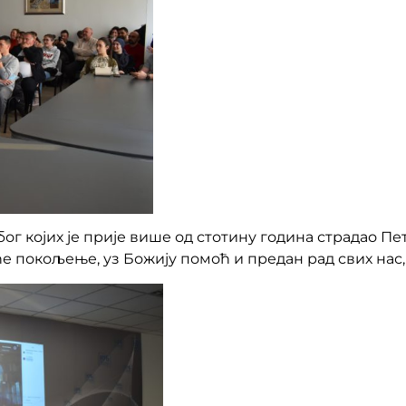
г којих је прије више од стотину година страдао Пе
ће покољење, уз Божију помоћ и предан рад свих нас