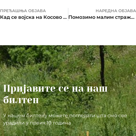
ПРЕЂАШЊА ОБЈАВА
НАРЕДНА ОБЈАВА
Кад се војска на Косово врати
Помозимо малим стражарима на Косову и Метохији
Пријавите се на наш
билтен
У нашем билтену можете погледати шта смо све
урадили у првих 10 година