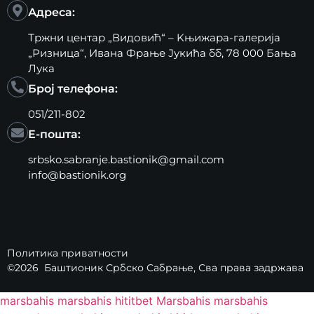
Адреса:
Тржни центар „Видовић“ – Kњижара-галерија
„Ризница“, Ивана Фрање Јукића бб, 78 000 Бања
Лука
Број телефона:
051/211-802
Е-пошта:
srbsko.sabranje.bastionik@gmail.com
info@bastionik.org
Политика приватности
©2026
Баштионик Србско Сабрање
, Сва права задржава
marsbahis
marsbahis
hititbet
Marsbahis
marsbahis