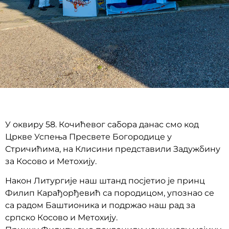
У оквиру 58. Кочићевог сабора данас смо код
Цркве Успења Пресвете Богородице у
Стричићима, на Клисини представили Задужбину
за Косово и Метохију.
Након Литургије наш штанд посјетио је принц
Филип Карађорђевић са породицом, упознао се
са радом Баштионика и подржао наш рад за
српско Косово и Метохију.