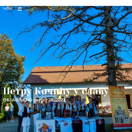
Петру Кочићу у славу
ОБЈАВЉЕНО
август 28, 2023