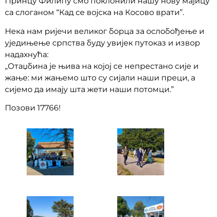
Принцу Филипу смо поклонили нашу нову мајицу
са слоганом “Кад се војска на Косово врати”.
Нека нам ријечи великог борца за ослобођење и
уједињење српства буду увијек путоказ и извор
надахнућа:
„Отаџбина је њива на којој се непрестано сије и
жање: ми жањемо што су сијали наши преци, а
сијемо да имају шта жети наши потомци.”
Позови 17766!