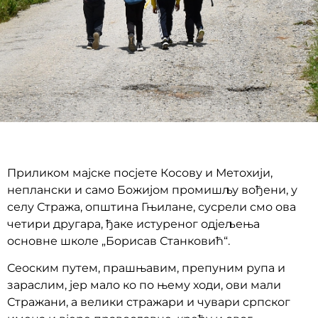
Приликом мајске посјете Косову и Метохији,
неплански и само Божијом промишљу вођени, у
селу Стража, општина Гњилане, сусрели смо ова
четири другара, ђаке истуреног одјељења
основне школе „Борисав Станковић“.
Сеоским путем, прашњавим, препуним рупа и
зараслим, јер мало ко по њему ходи, ови мали
Стражани, а велики стражари и чувари српског