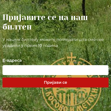
Пријавите се на наш
билтен
У нашем билтену можете погледати шта смо све
урадили у првих 10 година
Е-адреса
Пријави се