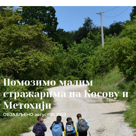
Помозимо малим
стражарима на Косову и
Метохији
ОБЈАВЉЕНО
август 31, 2023