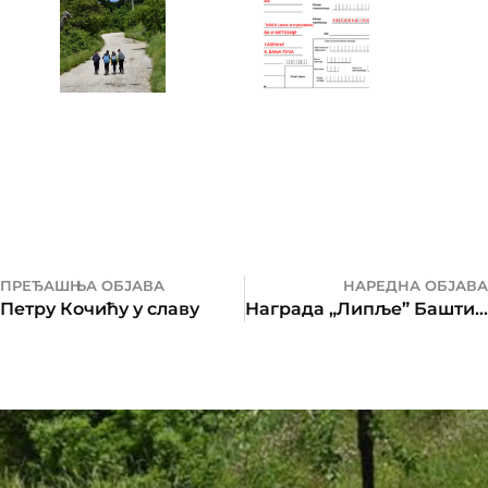
ПРЕЂАШЊА ОБЈАВА
НАРЕДНА ОБЈАВА
Петру Кочићу у славу
Награда „Липље” Баштионику