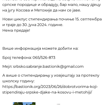
српске породице и обрадују, бар мало, нашу дјецу
на југу Косова и Метохије да нам се јаве.
Нови циклус стипендирања почиње 15. септембра
и траје до 30. јуна 2024. године.
Нема предаје!
Више информација можете добити на:
Број телефона: 065/526-873
Мејл: srbsko.sabranje.bastionik@gmail.com
А више о стипендирању у извјештају за протеклу
школску годину:
https://bastionik.org/2023/06/26/dobrotvorima-koji-
stipendiraju-srpske-djake-na-kosovu-i-metohiji/