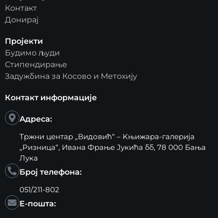
Контакт
Донирај
Пројекти
Будимо људи
Стипендирање
Задужбина за Косово и Метохију
Контакт информације
Адреса:
Тржни центар „Видовић“ – Kњижара-галерија
„Ризница“, Ивана Фрање Јукића бб, 78 000 Бања
Лука
Број телефона:
051/211-802
Е-пошта: