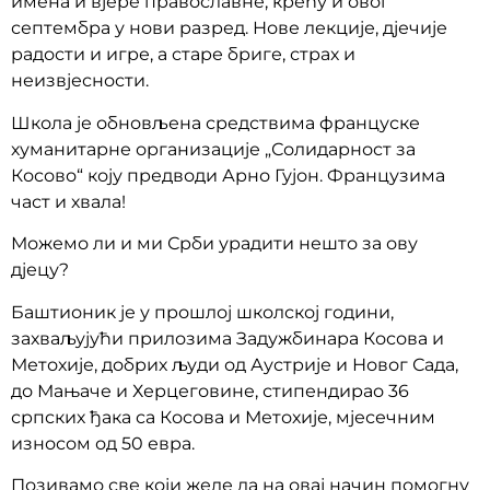
имена и вјере православне, крећу и овог
септембра у нови разред. Нове лекције, дјечије
радости и игре, а старе бриге, страх и
неизвјесности.
Школа је обновљена средствима француске
хуманитарне организације „Солидарност за
Косово“ коју предводи Арно Гујон. Французима
част и хвала!
Можемо ли и ми Срби урадити нешто за ову
дјецу?
Баштионик је у прошлој школској години,
захваљујући прилозима Задужбинара Косова и
Метохије, добрих људи од Аустрије и Новог Сада,
до Мањаче и Херцеговине, стипендирао 36
српских ђака са Косова и Метохије, мјесечним
износом од 50 евра.
Позивамо све који желе да на овај начин помогну