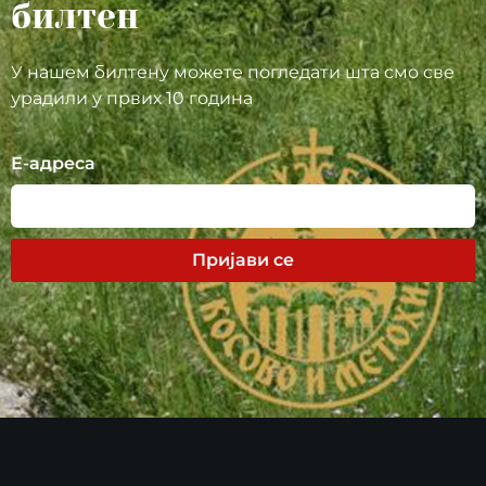
билтен
У нашем билтену можете погледати шта смо све
урадили у првих 10 година
Е-адреса
Пријави се