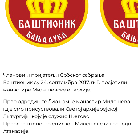
Чланови и пријатељи Србског сабрања
Баштионик су 24. септембра 2017. љ.Г. посјетили
манастире Милешевске епархије.
Прво одредиште био нам је манастир Милешева
гдје смо присуствовали Светој архијерејској
Литургији, коју је служио Његово
Преосвештенство епископ Милешевски господин
Атанасије.