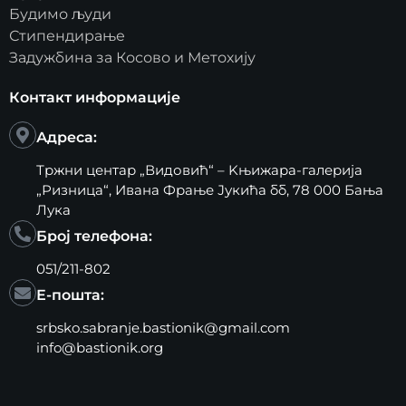
Будимо људи
Стипендирање
Задужбина за Косово и Метохију
Контакт информације
Адреса:
Тржни центар „Видовић“ – Kњижара-галерија
„Ризница“, Ивана Фрање Јукића бб, 78 000 Бања
Лука
Број телефона:
051/211-802
Е-пошта:
srbsko.sabranje.bastionik@gmail.com
info@bastionik.org