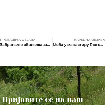
ПРЕЂАШЊА ОБЈАВА
НАРЕДНА ОБЈАВА
Забрањено обиљежавање „Ноћи вјештица“!
Моба у манастиру Глоговцу
Пријавите се на наш