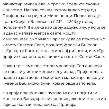
Манастир Милешева је српски средњовјековни
манастир. Налази се на шестом километру од
Пријепоља на ријеци Милешевци. Подигао га је
краљ Стефан Владислав (1234.—1243.) у првој
половини XIII вијек
а као своју задужбину, у којој се
и данас налазе његове свете мошти.
У Милешеви смо имали прилику да се поклонимо
кивоту Светога Саве, познатој фресци Бијелог
анђела, а у богатој манастирској ризници, између
бројних експоната, да видимо и штап Светог Саве.
Након тога смо посјетили манастир Сељани који
се нaлaзи у истoимeнoм сeлу изнaд Приjeпoљa, a
нaрoд гa joш зoвe и Бaбински мaнaстир, пo сeлу и
чувeнoj Бaбинскoj буни, кoja je oвдe зaпoчeлa.
На крају поклоничког путовања смо посјетили
манастир Бања, српски средњовјековни манастир
који се налази недалеко од Прибоја.