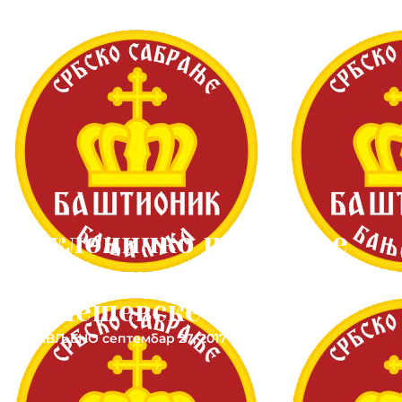
Поклоничко путовање
манастирима
Милешевске епархије
ОБЈАВЉЕНО
септембар 27, 2017