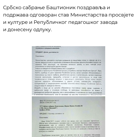
Србско сабрање Баштионик поздравља и
подржава одговоран став Министарства просвјете
и културе и Републичког педагошког
завода
и
донесену одлуку.