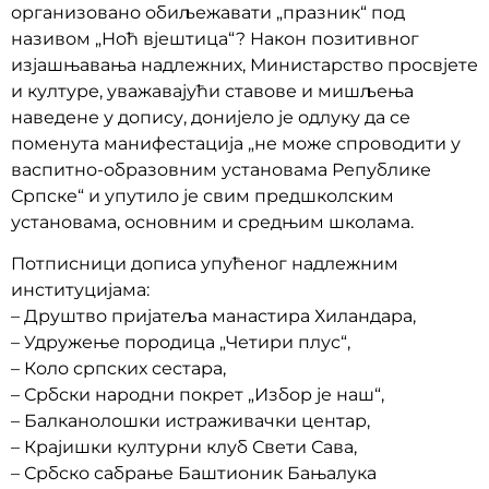
организовано обиљежавати „празник“ под
називом „Ноћ вјештица“? Након позитивног
изјашњавања надлежних, Министарство просвјете
и културе, уважавајући ставове и мишљења
наведене у допису, донијело је одлуку да се
поменута манифестација „не може спроводити у
васпитно-образовним установама Републике
Српске“ и упутило је свим предшколским
установама, основним и средњим школама.
Потписници дописа упућеног надлежним
институцијама:
– Друштво пријатеља манастира Хиландара,
– Удружење породица „Четири плус“,
– Коло српских сестара,
– Србски народни покрет „Избор је наш“,
– Балканолошки истраживачки центар,
– Крајишки културни клуб Свети Сава,
– Србско сабрање Баштионик Бањалука