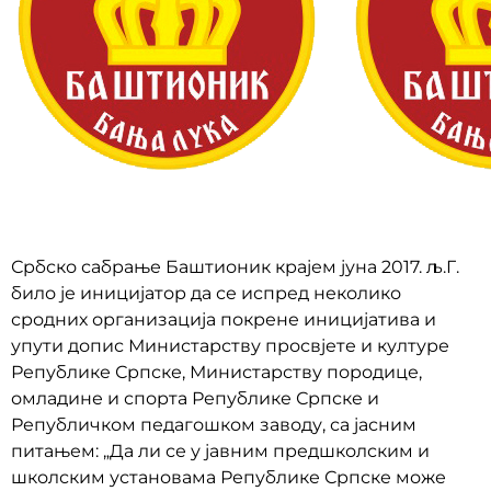
Србско сабрање Баштионик крајем јуна 2017. љ.Г.
било је иницијатор да се испред неколико
сродних организација покрене иницијатива и
упути допис Министарству просвјете и културе
Републике Српске, Министарству породице,
омладине и спорта Републике Српске и
Републичком педагошком заводу, са јасним
питањем: „Да ли се у јавним предшколским и
школским установама Републике Српске може