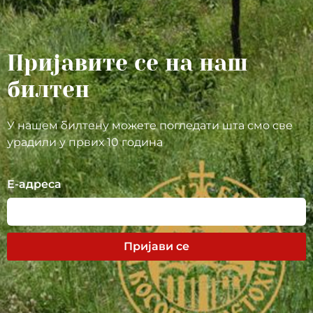
Пријавите се на наш
билтен
У нашем билтену можете погледати шта смо све
урадили у првих 10 година
Е-адреса
Пријави се