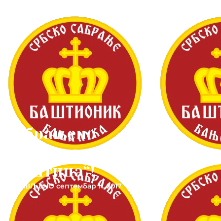
Забрањено
обиљежавање „Ноћи
вјештица“!
ОБЈАВЉЕНО
септембар 11, 2017