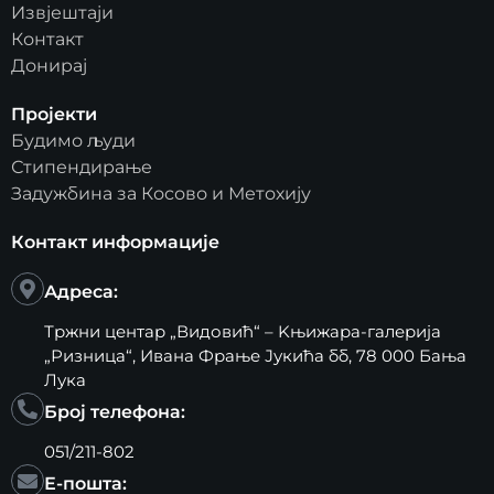
Извјештаји
Контакт
Донирај
Пројекти
Будимо људи
Стипендирање
Задужбина за Косово и Метохију
Контакт информације
Адреса:
Тржни центар „Видовић“ – Kњижара-галерија
„Ризница“, Ивана Фрање Јукића бб, 78 000 Бања
Лука
Број телефона:
051/211-802
Е-пошта: