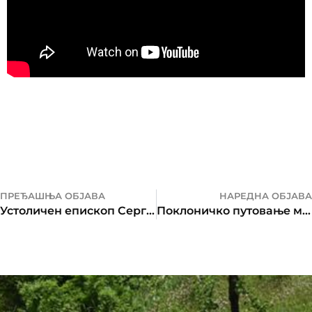
ПРЕЂАШЊА ОБЈАВА
НАРЕДНА ОБЈАВА
Устоличен епископ Сергије
Поклоничко путовање манастирима Милешевске епархије