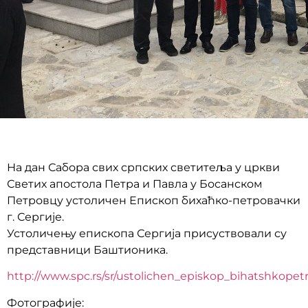
На дан Сабора свих српских светитеља у цркви
Светих апостола Петра и Павла у Босанском
Петровцу устоличен Епископ бихаћко-петровачки
г. Сергије.
Устоличењу епископа Сергија присуствовали су
представници Баштионика.
http://www.spc.rs/sr/ustolichen_episkop_bihatshkopet
Фотографије: