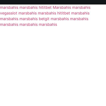
marsbahis
marsbahis
hititbet
Marsbahis
marsbahis
vegasslot
marsbahis
marsbahis
hititbet
marsbahis
marsbahis
marsbahis
betgit
marsbahis
marsbahis
marsbahis
marsbahis
marsbahis