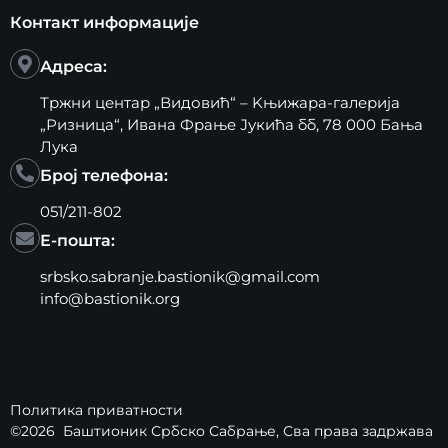
Контакт информације
Адреса:
Тржни центар „Видовић“ – Kњижара-галерија
„Ризница“, Ивана Фрање Јукића бб, 78 000 Бања
Лука
Број телефона:
051/211-802
Е-пошта:
srbsko.sabranje.bastionik@gmail.com
info@bastionik.org
Политика приватности
©2026
Баштионик Србско Сабрање
, Сва права задржава