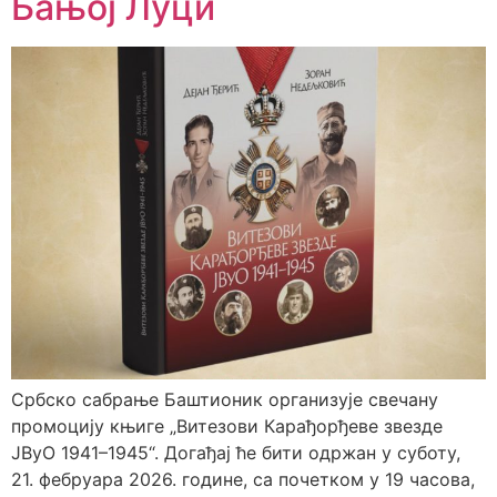
Бањој Луци
Србско сабрање Баштионик организује свечану
промоцију књиге „Витезови Карађорђеве звезде
ЈВуО 1941–1945“. Догађај ће бити одржан у суботу,
21. фебруара 2026. године, са почетком у 19 часова,