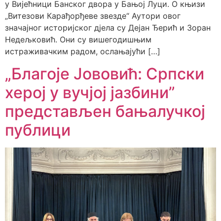
у Вијећници Банског двора у Бањој Луци. ​О књизи
„Витезови Карађорђеве звезде“ ​Аутори овог
значајног историјског дјела су Дејан Ђерић и Зоран
Недељковић. Они су вишегодишњим
истраживачким радом, ослањајући […]
„Благоје Јововић: Српски
херој у вучјој јазбини”
представљен бањалучкој
публици