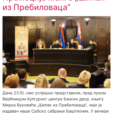
из Пребиловаца”
Дана 23.10. смо успјешно представили, пред пуном
Вијећницом Културног центра Бански двор, књигу
Мирка Вуковића „Шипак из Пребиловаца“, чији је
издавач наше Србско сабрање Баштионик. У вечери