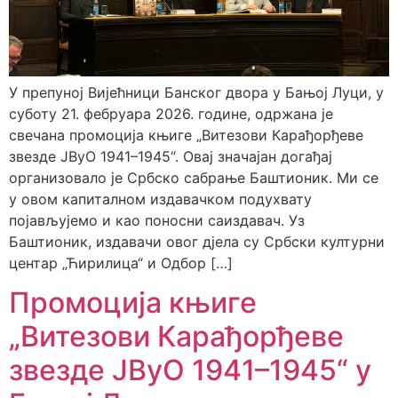
У препуној Вијећници Банског двора у Бањој Луци, у
суботу 21. фебруара 2026. године, одржана је
свечана промоција књиге „Витезови Карађорђеве
звезде ЈВуО 1941–1945“. Овај значајан догађај
организовало је Србско сабрање Баштионик. Ми се
у овом капиталном издавачком подухвату
појављујемо и као поносни саиздавач. Уз
Баштионик, издавачи овог дјела су Србски културни
центар „Ћирилица“ и Одбор […]
Промоција књиге
„Витезови Карађорђеве
звезде ЈВуО 1941–1945“ у