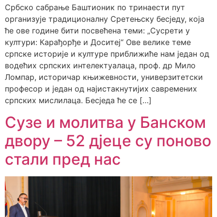
Србско сабрање Баштионик по тринаести пут
организује традиционалну Сретењску бесједу, која
ће ове године бити посвећена теми: „Сусрети у
култури: Карађорђе и Доситеј“ Ове велике теме
српске историје и културе приближиће нам један од
водећих српских интелектуалаца, проф. др Мило
Ломпар, историчар књижевности, универзитетски
професор и један од најистакнутијих савремених
српских мислилаца. Бесједа ће се […]
Сузе и молитва у Банском
двору – 52 дјеце су поново
стали пред нас