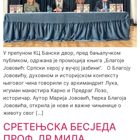
У препуном КЦ Бански двор, пред бањалучком
публиком, одржана је промоција књига „Благоје
Јововић: Српски херој у вучјој јазбини“. О Благоју
Јововићу, духовном и историјском контексту
његовог чина говорили су архимандрит Лука,
игуман манастира Карно и Предраг Лозо,
историчар. Аутор Марија Јововић, ћерка Благоја
Јововића, открила је нове и важне чињенице о
животу свог […]
СРЕТЕЊСКА БЕСЈЕДА
ПРОФ. ДР МИЛА