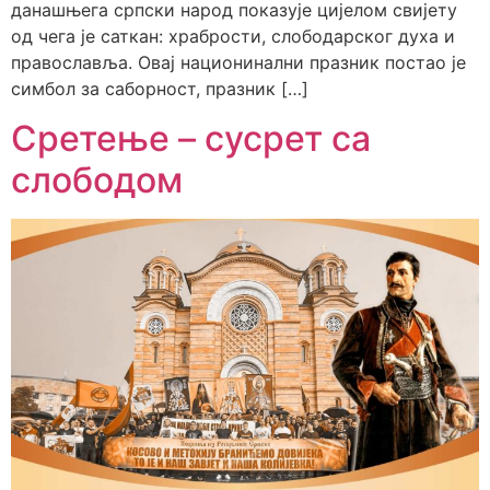
данашњега српски народ показује цијелом свијету
од чега је саткан: храбрости, слободарског духа и
православља. Овај национинални празник постао је
симбол за саборност, празник […]
Сретење – сусрет са
слободом