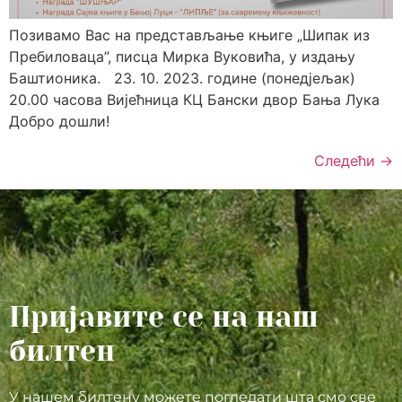
Позивамо Вас на представљање књиге „Шипак из
Пребиловаца”, писца Мирка Вуковића, у издању
Баштионика. 23. 10. 2023. године (понедјељак)
20.00 часова Вијећница КЦ Бански двор Бања Лука
Добро дошли!
Следећи
→
Пријавите се на наш
билтен
У нашем билтену можете погледати шта смо све