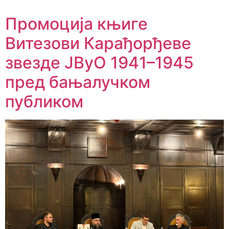
Промоција књиге
Витезови Карађорђеве
звезде ЈВуО 1941–1945
пред бањалучком
публиком