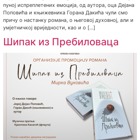
пуној испреплетених емоција, од аутора, оца Дејана
Поповића и књижевника Горана Дакића чули смо
причу о настанку романа, о његовој духовној, али и
умјетничкој вриједности, као и о […]
Шипак из Пребиловаца