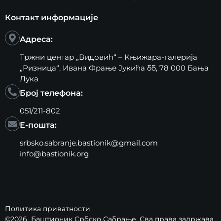
Контакт информације
Адреса:
Тржни центар „Видовић“ – Kњижара-галерија
„Ризница“, Ивана Фрање Јукића бб, 78 000 Бања
Лука
Број телефона:
051/211-802
Е-пошта:
srbsko.sabranje.bastionik@gmail.com
info@bastionik.org
Политика приватности
©2026
Баштионик Србско Сабрање
, Сва права задржава