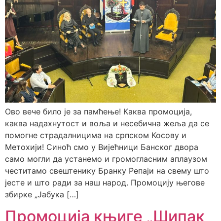
Ово вече било је за памћење! Каква промоција,
каква надахнутост и воља и несебична жеља да се
помогне страдалницима на српском Косову и
Метохији! Синоћ смо у Вијећници Банског двора
само могли да устанемо и громогласним аплаузом
честитамо свештенику Бранку Репаји на свему што
јесте и што ради за наш народ. Промоцију његове
збирке „Јабука […]
Промоција књиге „Шипак