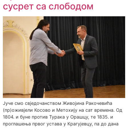
сусрет са слободом
Јуче смо свједочанством Живојина Ракочевића
(пр)оживјели Косово и Метохију на сат времена. Од
1804. и буне против Турака у Орашцу, те 1835. и
проглашења првог устава у Крагујевцу, па до дана