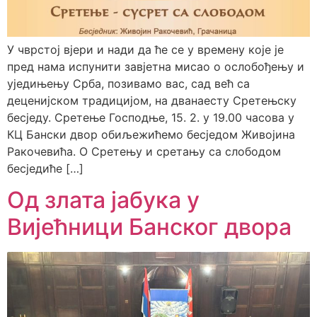
У чврстој вјери и нади да ће се у времену које је
пред нама испунити завјетна мисао о ослобођењу и
уједињењу Срба, позивамо вас, сад већ са
деценијском традицијом, на дванаесту Сретењску
бесједу. Сретење Господње, 15. 2. у 19.00 часова у
КЦ Бански двор обиљежићемо бесједом Живојина
Ракочевића. О Сретењу и сретању са слободом
бесједиће […]
Од злата јабука у
Вијећници Банског двора