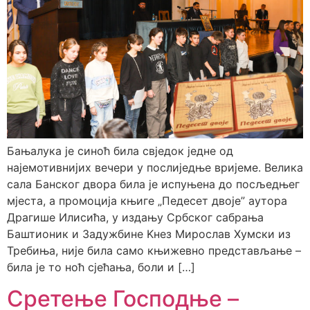
Бањалука је синоћ била свједок једне од
најемотивнијих вечери у послиједње вријеме. Велика
сала Банског двора била је испуњена до посљедњег
мјеста, а промоција књиге „Педесет двоје” аутора
Драгише Илисића, у издању Србског сабрања
Баштионик и Задужбине Kнез Мирослав Хумски из
Требиња, није била само књижевно представљање –
била је то ноћ сјећања, боли и […]
Сретење Господње –