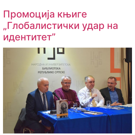
Промоција књиге
„Глобалистички удар на
идентитет”