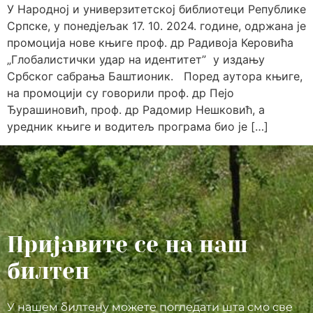
У Народној и универзитетској библиотеци Републике
Српске, у понедјељак 17. 10. 2024. године, одржана је
промоција нове књиге проф. др Радивоја Керовића
„Глобалистички удар на идентитет” у издању
Србског сабрања Баштионик. Поред аутора књиге,
на промоцији су говорили проф. др Пејо
Ђурашиновић, проф. др Радомир Нешковић, а
уредник књиге и водитељ програма био је […]
Пријавите се на наш
билтен
У нашем билтену можете погледати шта смо све