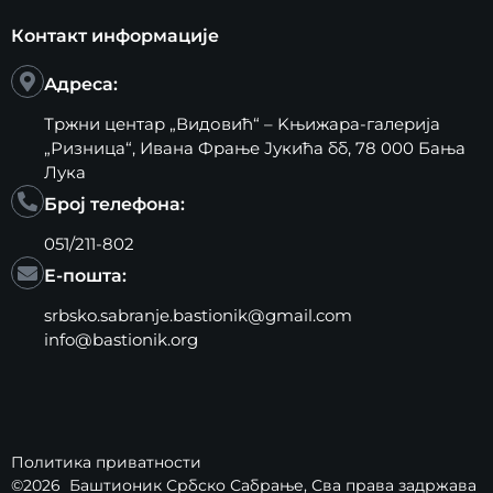
Контакт информације
Адреса:
Тржни центар „Видовић“ – Kњижара-галерија
„Ризница“, Ивана Фрање Јукића бб, 78 000 Бања
Лука
Број телефона:
051/211-802
Е-пошта:
srbsko.sabranje.bastionik@gmail.com
info@bastionik.org
Политика приватности
©2026
Баштионик Србско Сабрање
, Сва права задржава