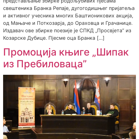
представљање збирке родољубивих пјесама
свештеника Бранка Репаје, дугогодишњег пријатеља
и активног учесника многих Баштионикових акција,
од Мањаче и Поткозарја, до Ораховца и Грачанице.
Издавач ове збирке поезије је СПКД „Просвјета” из
Козарске Дубице. Пјесме оца Бранка […]
Промоција књиге „Шипак
из Пребиловаца”