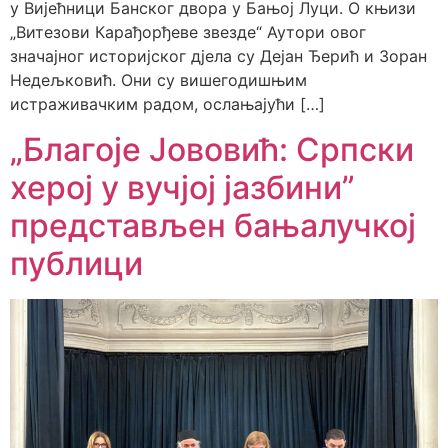
у Вијећници Банског двора у Бањој Луци. ​О књизи
„Витезови Карађорђеве звезде“ ​Аутори овог
значајног историјског дјела су Дејан Ђерић и Зоран
Недељковић. Они су вишегодишњим
истраживачким радом, ослањајући […]
„Благоје Јововић: Српски
херој у вучјој јазбини”
представљен бањалучкој
публици