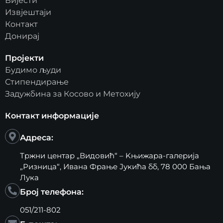
Вијести
Извјештаји
Контакт
Донирај
Пројекти
Будимо људи
Стипендирање
Задужбина за Косово и Метохију
Контакт информације
Адреса:
Тржни центар „Видовић“ – Kњижара-галерија
„Ризница“, Ивана Фрање Јукића бб, 78 000 Бања
Лука
Број телефона:
051/211-802