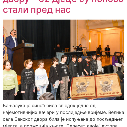
стали пред нас
Бањалука је синоћ била свједок једне од
најемотивнијих вечери у послиједње вријеме. Велика
сала Банског двора била је испуњена до посљедњег
мјеста, а промоција књиге „Педесет двоје” аутора