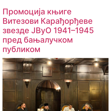
Промоција књиге
Витезови Карађорђеве
звезде ЈВуО 1941–1945
пред бањалучком
публиком