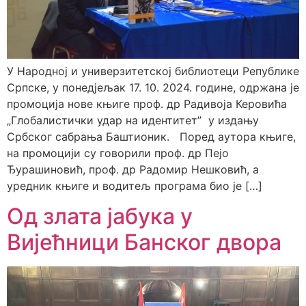
У Народној и универзитетској библиотеци Републике
Српске, у понедјељак 17. 10. 2024. године, одржана је
промоција нове књиге проф. др Радивоја Керовића
„Глобалистички удар на идентитет” у издању
Србског сабрања Баштионик. Поред аутора књиге,
на промоцији су говорили проф. др Пејо
Ђурашиновић, проф. др Радомир Нешковић, а
уредник књиге и водитељ програма био је […]
Од злата јабука у
Вијећници Банског двора