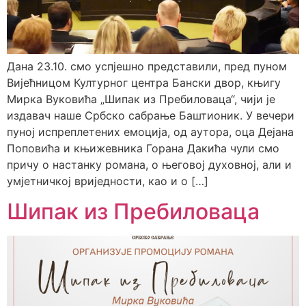
Дана 23.10. смо успјешно представили, пред пуном
Вијећницом Културног центра Бански двор, књигу
Мирка Вуковића „Шипак из Пребиловаца“, чији је
издавач наше Србско сабрање Баштионик. У вечери
пуној испреплетених емоција, од аутора, оца Дејана
Поповића и књижевника Горана Дакића чули смо
причу о настанку романа, о његовој духовној, али и
умјетничкој вриједности, као и о […]
Шипак из Пребиловаца