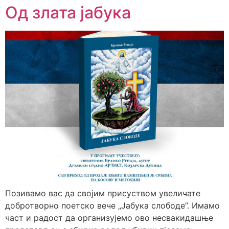
Од злата јабука
Позивамо вас да својим присуством увеличате
добротворно поетско вече „Јабука слободе”. Имамо
част и радост да организујемо ово несвакидашње