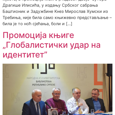
Драгише Илисића, у издању Србског сабрања
Баштионик и Задужбине Kнез Мирослав Хумски из
Требиња, није била само књижевно представљање –
била је то ноћ сјећања, боли и […]
Промоција књиге
„Глобалистички удар на
идентитет”