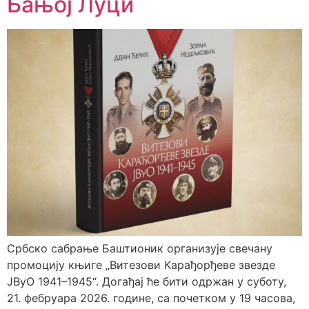
Бањој Луци
Србско сабрање Баштионик организује свечану
промоцију књиге „Витезови Карађорђеве звезде
ЈВуО 1941–1945“. Догађај ће бити одржан у суботу,
21. фебруара 2026. године, са почетком у 19 часова,