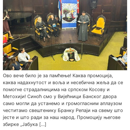
Ово вече било је за памћење! Каква промоција,
каква надахнутост и воља и несебична жеља да се
помогне страдалницима на српском Косову и
Метохији! Синоћ смо у Вијећници Банског двора
само могли да устанемо и громогласним аплаузом
честитамо свештенику Бранку Репаји на свему што
јесте и што ради за наш народ. Промоцију његове
збирке „Јабука […]