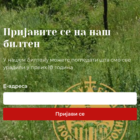
Пријавите се на наш
билтен
У нашем билтену можете погледати шта смо све
урадили у првих 10 година
Е-адреса
Пријави се