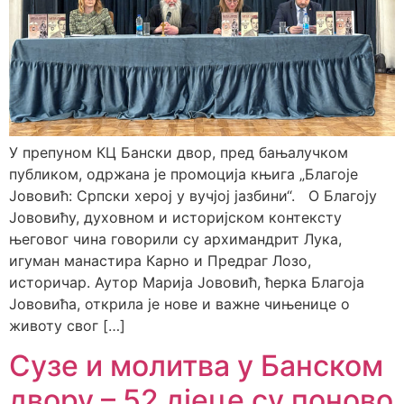
У препуном КЦ Бански двор, пред бањалучком
публиком, одржана је промоција књига „Благоје
Јововић: Српски херој у вучјој јазбини“. О Благоју
Јововићу, духовном и историјском контексту
његовог чина говорили су архимандрит Лука,
игуман манастира Карно и Предраг Лозо,
историчар. Аутор Марија Јововић, ћерка Благоја
Јововића, открила је нове и важне чињенице о
животу свог […]
Сузе и молитва у Банском
двору – 52 дјеце су поново