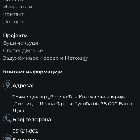
Извјештаји
Контакт
Донирај
Пројекти
Будимо људи
Стипендирање
Задужбина за Косово и Метохију
Контакт информације
Адреса:
Тржни центар „Видовић“ – Kњижара-галерија
„Ризница“, Ивана Фрање Јукића бб, 78 000 Бања
Лука
Број телефона:
051/211-802
Е-пошта: