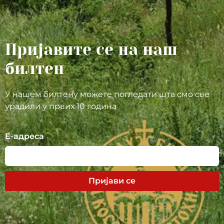
Пријавите се на наш
билтен
У нашем билтену можете погледати шта смо све
урадили у првих 10 година
Е-адреса
Пријави се