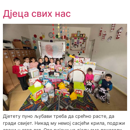
Дјеца свих нас
Дјетету пуно љубави треба да срећно расте, да
гради свијет. Никад му немој сасјећи крила, подржи