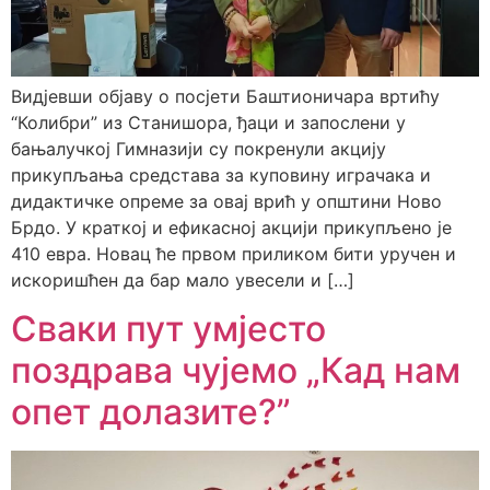
Видјевши објаву о посјети Баштионичара вртићу
“Колибри” из Станишора, ђаци и запослени у
бањалучкој Гимназији су покренули акцију
прикупљања средстава за куповину играчака и
дидактичке опреме за овај врић у општини Ново
Брдо. У краткој и ефикасној акцији прикупљено је
410 евра. Новац ће првом приликом бити уручен и
искоришћен да бар мало увесели и […]
Сваки пут умјесто
поздрава чујемо „Кад нам
опет долазите?”