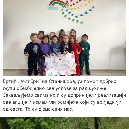
Вртић „Колибри” из Станишора, уз помоћ добрих
људи обезбиједио све услове за рад кухиње.
Захваљујемо свима који су допринијели реализацији
ове акције и измамили осмијехе који су вриједнији
од свега. То су дјеца свих нас.