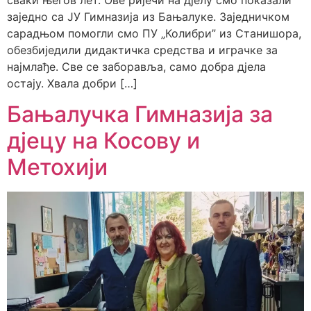
сваки његов лет. Ове ријечи на дјелу смо показали
заједно са ЈУ Гимназија из Бањалуке. Заједничком
сарадњом помогли смо ПУ „Колибри” из Станишора,
обезбиједили дидактичка средства и играчке за
најмлађе. Све се заборавља, само добра дјела
остају. Хвала добри […]
Бањалучка Гимназија за
дјецу на Косову и
Метохији